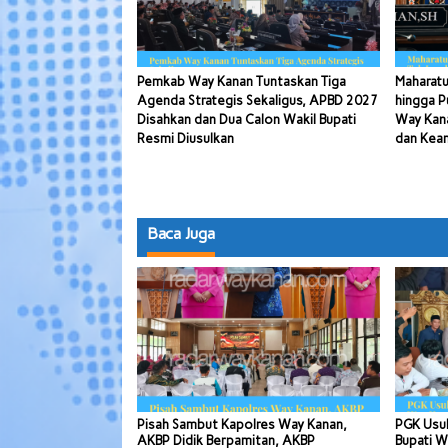
Pemkab Way Kanan Tuntaskan Tiga
Maharatu
Agenda Strategis Sekaligus, APBD 2027
hingga P
Disahkan dan Dua Calon Wakil Bupati
Way Kana
Resmi Diusulkan
dan Kea
Baca Juga
Pisah Sambut Kapolres Way Kanan,
PGK Usul
AKBP Didik Berpamitan, AKBP
Bupati W