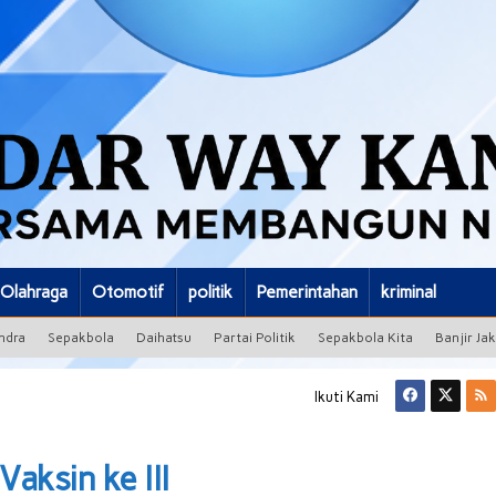
Olahraga
Otomotif
politik
Pemerintahan
kriminal
ndra
Sepakbola
Daihatsu
Partai Politik
Sepakbola Kita
Banjir Ja
Ikuti Kami
aksin ke III