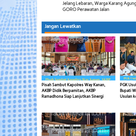
Jelang Lebaran, Warga Karang Agun
pos
GORO Perawatan Jalan
Jangan Lewatkan
Pisah Sambut Kapolres Way Kanan,
PGK Usul
AKBP Didik Berpamitan, AKBP
Bupati W
Ramadhona Siap Lanjutkan Sinergi
Usulan k