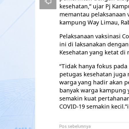
kesehatan,” ujar Pj Kam
memantau pelaksanaan va
kampung Way Limau, Rab
Pelaksanaan vaksinasi Co
ini di laksanakan denga
Kesehatan yang ketat di
“Tidak hanya fokus pada 
petugas kesehatan juga
warga yang hadir akan p
Maharatu Soroti
banyak warga kampung y
hingga Pustu Ta
semakin kuat pertahana
Way Kanan…
COVID-19 semakin kecil
Navigasi
Pos sebelumnya