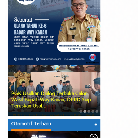
PGK Usulkan Dialog Terbuka Calon
DPRD Way Kana
Wakil Bupati Way Kanan, DPRD Siap
Tiga Agenda Be
Teruskan Usul…
hingga Prose…
Otomotif Terbaru
+