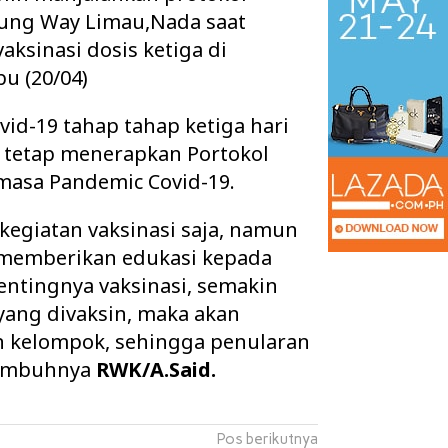
pung Way Limau,Nada saat
ksinasi dosis ketiga di
u (20/04)
vid-19 tahap tahap ketiga hari
n tetap menerapkan Portokol
 masa Pandemic Covid-19.
kegiatan vaksinasi saja, namun
 memberikan edukasi kepada
entingnya vaksinasi, semakin
 Ruang Kelas Rusak
Pisah Sambut Kapolres Way Kanan,
ang divaksin, maka akan
k Layak, Minta Pemkab
AKBP Didik Berpamitan, AKBP
n kelompok, sehingga penularan
Ramadhona Siap Lanj…
.”imbuhnya
RWK/A.Said.
Pos berikutnya