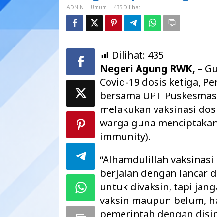
ke
-
-
435 Dilihat
ADMIN
Umum
III
Dilihat:
435
Negeri Agung RWK,
– Gu
Covid-19 dosis ketiga, 
bersama UPT Puskesmas
melakukan vaksinasi dosi
warga guna menciptakan
immunity).
“Alhamdulillah vaksinasi 
berjalan dengan lancar 
untuk divaksin, tapi jang
vaksin maupun belum, h
pemerintah dengan disip