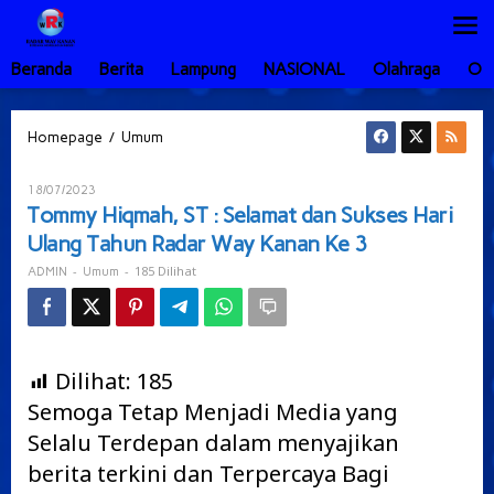
Lewati
ke
konten
Beranda
Berita
Lampung
NASIONAL
Olahraga
Ot
Tommy
/
Homepage
Umum
Hiqmah,
ST
Oleh
18/07/2023
:
ADMIN
Tommy Hiqmah, ST : Selamat dan Sukses Hari
Selamat
Ulang Tahun Radar Way Kanan Ke 3
dan
Sukses
-
-
185 Dilihat
ADMIN
Umum
Hari
Ulang
Tahun
Radar
Way
Dilihat:
185
Kanan
Semoga Tetap Menjadi Media yang
Ke
3
Selalu Terdepan dalam menyajikan
berita terkini dan Terpercaya Bagi