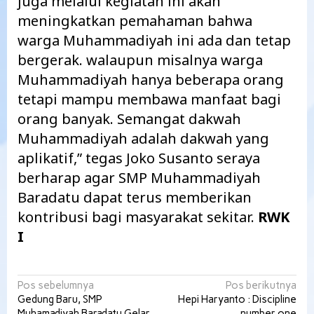
juga melalui kegiatan ini akan
meningkatkan pemahaman bahwa
warga Muhammadiyah ini ada dan tetap
bergerak. walaupun misalnya warga
Muhammadiyah hanya beberapa orang
tetapi mampu membawa manfaat bagi
orang banyak. Semangat dakwah
Muhammadiyah adalah dakwah yang
aplikatif,” tegas Joko Susanto seraya
berharap agar SMP Muhammadiyah
Baradatu dapat terus memberikan
kontribusi bagi masyarakat sekitar.
RWK
I
Navigasi
Pos sebelumnya
Pos berikutnya
Gedung Baru, SMP
Hepi Haryanto : Discipline
pos
Muhamadiyah Baradatu Gelar
number one