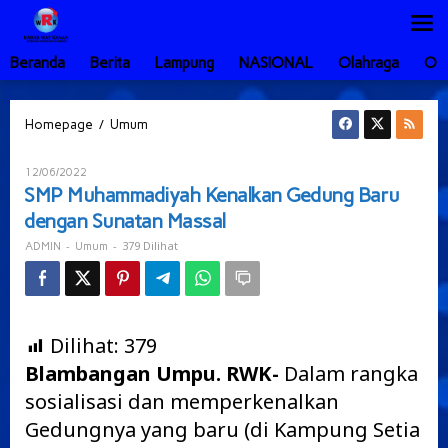
Lewati
ke
konten
Beranda
Berita
Lampung
NASIONAL
Olahraga
Ot
SMP
/
Homepage
Umum
Muhammadiyah
Kenalkan
Oleh
12/06/2022
Gedung
ADMIN
SMP Muhammadiyah Kenalkan Gedung Baru
Baru
dengan Sunatan Massal
dengan
Sunatan
-
-
379 Dilihat
ADMIN
Umum
Massal
Dilihat:
379
Blambangan Umpu. RWK-
Dalam rangka
sosialisasi dan memperkenalkan
Gedungnya yang baru (di Kampung Setia