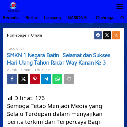
Lewati
ke
konten
Beranda
Berita
Lampung
NASIONAL
Olahraga
Ot
SMKN
/
Homepage
Umum
1
Negara
Oleh
18/07/2023
Batin
ADMIN
SMKN 1 Negara Batin : Selamat dan Sukses
:
Hari Ulang Tahun Radar Way Kanan Ke 3
Selamat
dan
-
-
176 Dilihat
ADMIN
Umum
Sukses
Hari
Ulang
Tahun
Radar
Dilihat:
176
Way
Semoga Tetap Menjadi Media yang
Kanan
Ke
Selalu Terdepan dalam menyajikan
3
berita terkini dan Terpercaya Bagi