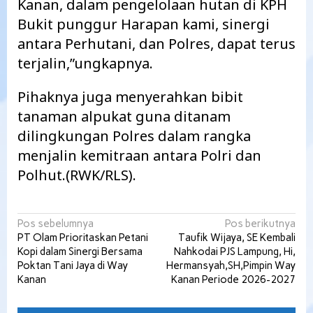
Kanan, dalam pengelolaan hutan di KPH
Bukit punggur Harapan kami, sinergi
antara Perhutani, dan Polres, dapat terus
terjalin,”ungkapnya.
Pihaknya juga menyerahkan bibit
tanaman alpukat guna ditanam
dilingkungan Polres dalam rangka
menjalin kemitraan antara Polri dan
Polhut.(RWK/RLS).
Navigasi
Pos sebelumnya
Pos berikutnya
PT Olam Prioritaskan Petani
Taufik Wijaya, SE Kembali
pos
Kopi dalam Sinergi Bersama
Nahkodai PJS Lampung, Hi,
Poktan Tani Jaya di Way
Hermansyah,SH,Pimpin Way
Kanan
Kanan Periode 2026-2027