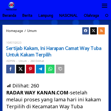
Lewati
ke
konten
Beranda
Berita
Lampung
NASIONAL
Olahraga
Ot
Sertijab
/
Homepage
Umum
Kakam,
Ini
Oleh
10/07/2023
Harapan
ADMIN
Sertijab Kakam, Ini Harapan Camat Way Tuba
Camat
Untuk Kakam Terpilih
Way
Tuba
-
-
260 Dilihat
ADMIN
Umum
Untuk
Kakam
Terpilih
Dilihat:
260
RADAR WAY KANAN.COM
-setelah
melaui proses yang lama hari ini kakam
Terpilih di Kecamatan Way Tuba