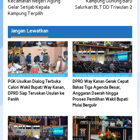
Kecamatan Negeri Agung
Kampung Gunung Baru
pos
Gelar Setijab Kepala
Salurkan BLT DD Triwulan 2
Kampung Terpilih
Jangan Lewatkan
PGK Usulkan Dialog Terbuka
DPRD Way Kanan Gerak Cepat
Calon Wakil Bupati Way Kanan,
Bahas Tiga Agenda Besar,
DPRD Siap Teruskan Usulan ke
Anggaran Daerah hingga
Panlih
Proses Pemilihan Wakil Bupati
Mulai Bergulir