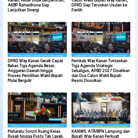
Kanan, AKBP Didik Berpamitan,
Calon Wakil Bupati Way Kanan,
AKBP Ramadhona Siap
DPRD Siap Teruskan Usulan ke
Lanjutkan Sinergi
Panlih
DPRD Way Kanan Gerak Cepat
Pemkab Way Kanan Tuntaskan
Bahas Tiga Agenda Besar,
Tiga Agenda Strategis
Anggaran Daerah hingga
Sekaligus, APBD 2027 Disahkan
Proses Pemilihan Wakil Bupati
dan Dua Calon Wakil Bupati
Mulai Bergulir
Resmi Diusulkan
Maharatu Soroti Ruang Kelas
KANWIL ATR/BPN Lampung dan
Rusak hingga Pustu Tak Layak,
Bupati Way Kanan Perkuat