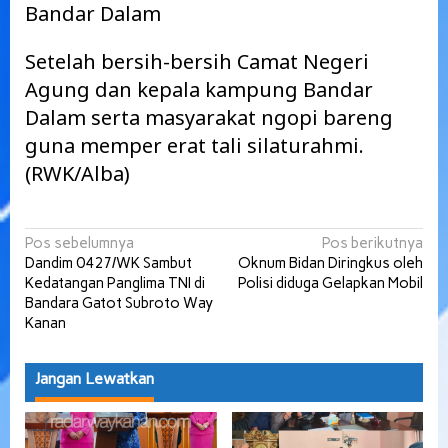
Bandar Dalam
Setelah bersih-bersih Camat Negeri
Agung dan kepala kampung Bandar
Dalam serta masyarakat ngopi bareng
guna memper erat tali silaturahmi.
(RWK/Alba)
Navigasi
Pos sebelumnya
Pos berikutnya
Dandim 0427/WK Sambut
Oknum Bidan Diringkus oleh
pos
Kedatangan Panglima TNI di
Polisi diduga Gelapkan Mobil
Bandara Gatot Subroto Way
Kanan
Jangan Lewatkan