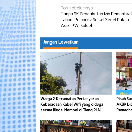
Navigasi
Pos sebelumnya
Tanpa SK Pencabutan Izin Pemanfaa
pos
Lahan, Pemprov Sulsel Segel Paksa
Aset PWI Sulsel
Jangan Lewatkan
Warga 2 Kecamatan Pertanyakan
Pisah Sa
Keberadaan Kabel Wifi yang diduga
AKBP Di
secara Illegal Nempel di Tiang PLN
Ramadhon