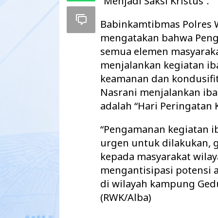
“Menjadi Saksi Kristus”.
Babinkamtibmas Polres 
mengatakan bahwa Peng
semua elemen masyaraka
menjalankan kegiatan ib
keamanan dan kondusifi
Nasrani menjalankan iba
adalah “Hari Peringatan
“Pengamanan kegiatan i
urgen untuk dilakukan,
Pemkab Way Kan
kepada masyarakat wilay
Agenda Strategi
2027 Disahkan
mengantisipasi potensi
di wilayah kampung Ge
(RWK/Alba)