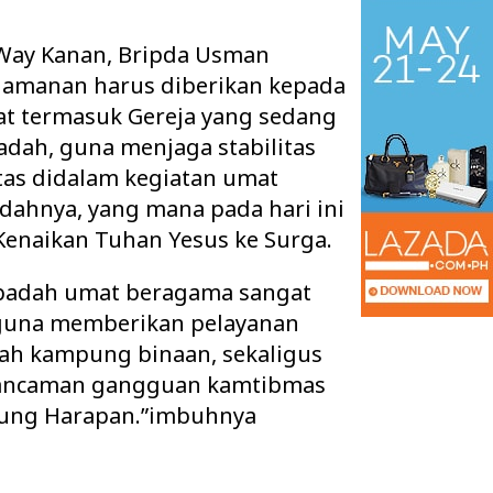
Way Kanan, Bripda Usman
amanan harus diberikan kepada
t termasuk Gereja yang sedang
adah, guna menjaga stabilitas
tas didalam kegiatan umat
dahnya, yang mana pada hari ini
 Kenaikan Tuhan Yesus ke Surga.
badah umat beragama sangat
 guna memberikan pelayanan
an Tuntaskan Tiga
Warga 2 Kecamatan Pertanyakan
ah kampung binaan, sekaligus
s Sekaligus, APBD
Keberadaan Kabel Wifi yang diduga
 d…
secara Illegal N…
 ancaman gangguan kamtibmas
dung Harapan.”imbuhnya