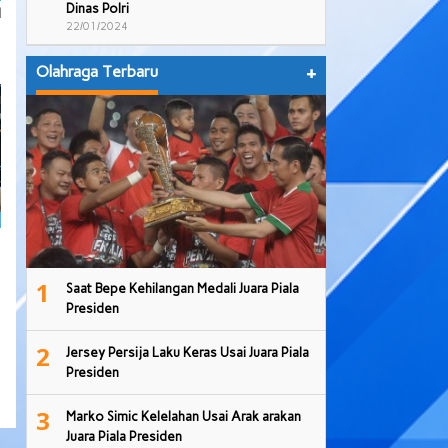
Dinas Polri
l
22/01/2024
Olahraga Terbaru
+
1
Saat Bepe Kehilangan Medali Juara Piala
Presiden
2
Jersey Persija Laku Keras Usai Juara Piala
Presiden
3
Marko Simic Kelelahan Usai Arak arakan
Juara Piala Presiden