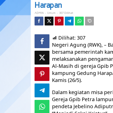
Almasih
Harapan
di
Gedung
-
-
307 Dilihat
ADMIN
Umum
Harapan
Dilihat:
307
Negeri Agung (RWK), – 
bersama pemerintah ka
melaksanakan pengamana
Al-Masih di gereja Gpib
kampung Gedung Harapa
Kamis (26/5).
Dalam kegiatan misa peri
Gereja Gpib Petra lamp
pendeta Jebelino Adiput