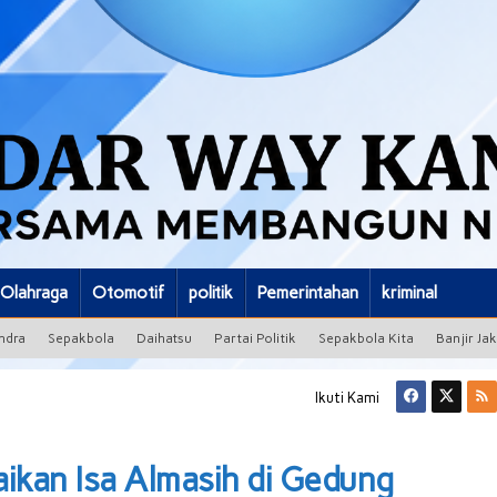
Olahraga
Otomotif
politik
Pemerintahan
kriminal
ndra
Sepakbola
Daihatsu
Partai Politik
Sepakbola Kita
Banjir Ja
Ikuti Kami
aikan Isa Almasih di Gedung