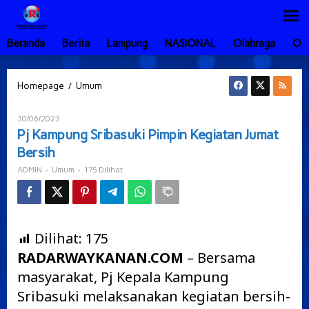
Lewati
ke
konten
Beranda
Berita
Lampung
NASIONAL
Olahraga
Ot
Pj
/
Homepage
Umum
Kampung
Sribasuki
Oleh
30/06/2023
Pimpin
ADMIN
Pj Kampung Sribasuki Pimpin Kegiatan Jumat
Kegiatan
Bersih
Jumat
Bersih
-
-
175 Dilihat
ADMIN
Umum
Dilihat:
175
RADARWAYKANAN.COM
– Bersama
masyarakat, Pj Kepala Kampung
Sribasuki melaksanakan kegiatan bersih-