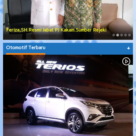
Feriza,SH.Resmi Jabat PJ Kakam.Sumber Rejeki
Otomotif Terbaru
+