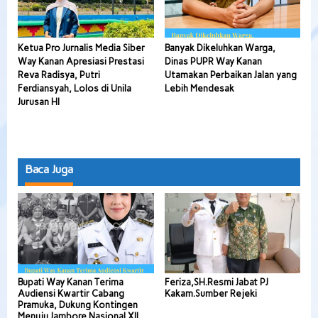
Ketua Pro Jurnalis Media Siber
Banyak Dikeluhkan Warga,
Way Kanan Apresiasi Prestasi
Dinas PUPR Way Kanan
Reva Radisya, Putri
Utamakan Perbaikan Jalan yang
Ferdiansyah, Lolos di Unila
Lebih Mendesak
Jurusan HI
Baca Juga
Bupati Way Kanan Terima
Feriza,SH.Resmi Jabat PJ
Audiensi Kwartir Cabang
Kakam.Sumber Rejeki
Pramuka, Dukung Kontingen
Menuju Jambore Nasional XII