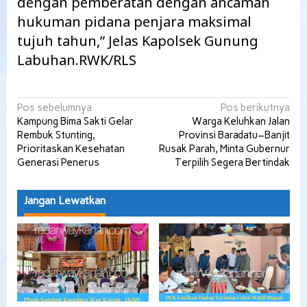
dengan pemberatan dengan ancaman
hukuman pidana penjara maksimal
tujuh tahun,” Jelas Kapolsek Gunung
Labuhan.RWK/RLS
Navigasi
Pos sebelumnya
Pos berikutnya
Kampung Bima Sakti Gelar
Warga Keluhkan Jalan
pos
Rembuk Stunting,
Provinsi Baradatu–Banjit
Prioritaskan Kesehatan
Rusak Parah, Minta Gubernur
Generasi Penerus
Terpilih Segera Bertindak
Jangan Lewatkan