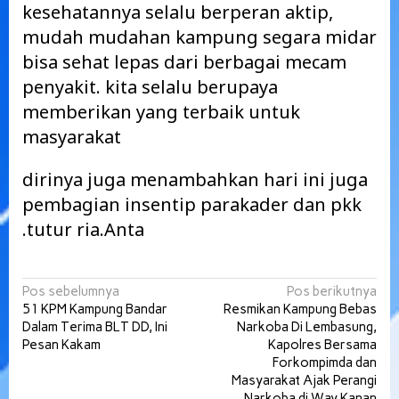
kesehatannya selalu berperan aktip,
mudah mudahan kampung segara midar
bisa sehat lepas dari berbagai mecam
penyakit. kita selalu berupaya
memberikan yang terbaik untuk
masyarakat
dirinya juga menambahkan hari ini juga
pembagian insentip parakader dan pkk
.tutur ria.Anta
Navigasi
Pos sebelumnya
Pos berikutnya
51 KPM Kampung Bandar
Resmikan Kampung Bebas
pos
Dalam Terima BLT DD, Ini
Narkoba Di Lembasung,
Pesan Kakam
Kapolres Bersama
Forkompimda dan
Masyarakat Ajak Perangi
Narkoba di Way Kanan