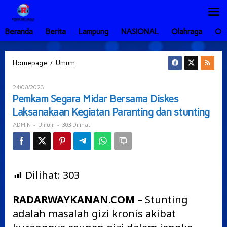
Lewati
ke
konten
Beranda
Berita
Lampung
NASIONAL
Olahraga
Ot
Pemkam
/
Homepage
Umum
Segara
Midar
Oleh
24/08/2023
Bersama
ADMIN
Pemkam Segara Midar Bersama Diskes
Diskes
Laksanakaan Kegiatan Paranting dan stunting
Laksanakaan
Kegiatan
-
-
303 Dilihat
ADMIN
Umum
Paranting
dan
stunting
Dilihat:
303
RADARWAYKANAN.COM
– Stunting
adalah masalah gizi kronis akibat