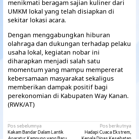
menikmati beragam sajian kuliner dari
UMKM lokal yang telah disiapkan di
sekitar lokasi acara.
Dengan menggabungkan hiburan
olahraga dan dukungan terhadap pelaku
usaha lokal, kegiatan nobar ini
diharapkan menjadi salah satu
momentum yang mampu mempererat
kebersamaan masyarakat sekaligus
memberikan dampak positif bagi
perekonomian di Kabupaten Way Kanan.
(RWK/AT)
Navigasi
Pos sebelumnya
Pos berikutnya
Kakam Bandar Dalam Lantik
Hadapi Cuaca Ekstrem,
pos
Aparatur Kampung yang Baru
Kepala Dinas Kesehatan