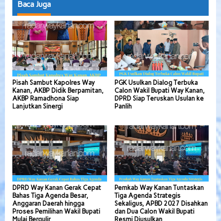
Baca Juga
Pisah Sambut Kapolres Way
PGK Usulkan Dialog Terbuka
Kanan, AKBP Didik Berpamitan,
Calon Wakil Bupati Way Kanan,
AKBP Ramadhona Siap
DPRD Siap Teruskan Usulan ke
Lanjutkan Sinergi
Panlih
DPRD Way Kanan Gerak Cepat
Pemkab Way Kanan Tuntaskan
Bahas Tiga Agenda Besar,
Tiga Agenda Strategis
Anggaran Daerah hingga
Sekaligus, APBD 2027 Disahkan
Proses Pemilihan Wakil Bupati
dan Dua Calon Wakil Bupati
Mulai Bergulir
Resmi Diusulkan