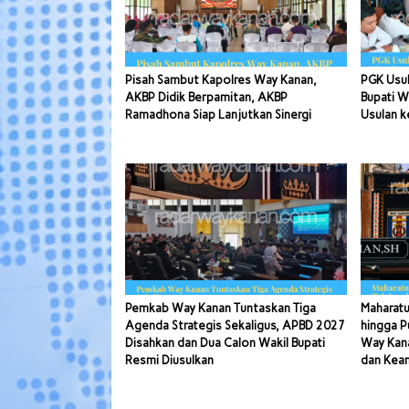
Pisah Sambut Kapolres Way Kanan,
PGK Usul
AKBP Didik Berpamitan, AKBP
Bupati W
Ramadhona Siap Lanjutkan Sinergi
Usulan k
Pemkab Way Kanan Tuntaskan Tiga
Maharatu
Agenda Strategis Sekaligus, APBD 2027
hingga P
Disahkan dan Dua Calon Wakil Bupati
Way Kana
Resmi Diusulkan
dan Kea