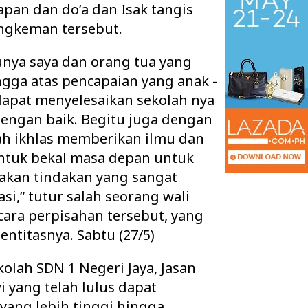
apan dan do’a dan Isak tangis
ngkeman tersebut.
unya saya dan orang tua yang
ngga atas pencapaian yang anak -
dapat menyelesaikan sekolah nya
 dengan baik. Begitu juga dengan
ah ikhlas memberikan ilmu dan
ntuk bekal masa depan untuk
pakan tindakan yang sangat
si,” tutur salah seorang wali
 Ruang Kelas Rusak
Pisah Sambut Kapolres Way Kanan,
cara perpisahan tersebut, yang
k Layak, Minta Pemkab
AKBP Didik Berpamitan, AKBP
entitasnya. Sabtu (27/5)
Ramadhona Siap Lanj…
kolah SDN 1 Negeri Jaya, Jasan
i yang telah lulus dapat
yang lebih tinggi hingga