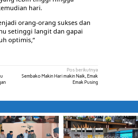
kemudian hari.
njadi orang-orang sukses dan
mu setinggi langit dan gapai
h optimis,”
Pos berikutnya
Mu
Sembako Makin Hari makin Naik, Emak
gan
Emak Pusing