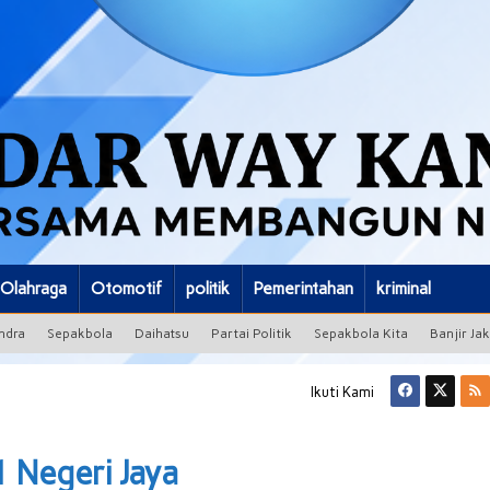
Olahraga
Otomotif
politik
Pemerintahan
kriminal
ndra
Sepakbola
Daihatsu
Partai Politik
Sepakbola Kita
Banjir Ja
Ikuti Kami
 Negeri Jaya