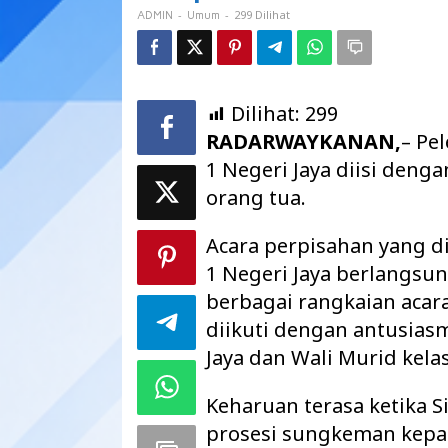
Jaya
-
-
299 Dilihat
ADMIN
Umum
Dilihat:
299
RADARWAYKANAN,
– Pe
1 Negeri Jaya diisi den
orang tua.
Acara perpisahan yang d
1 Negeri Jaya berlangsu
berbagai rangkaian acar
diikuti dengan antusias
Jaya dan Wali Murid kelas
Keharuan terasa ketika S
prosesi sungkeman kepad