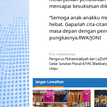
mencapai kesuksesan di
“Semoga anak-anakku me
hebat. Gapailah cita-cita
masa depan dengan penu
pungkasnya.RWK/JONI
Navigasi
Pos sebelumnya
Pengurus Muhammadiyah dan LaZis
pos
Gelar Sunatan Masal di PAC Blamban
Umpu
Jangan Lewatkan