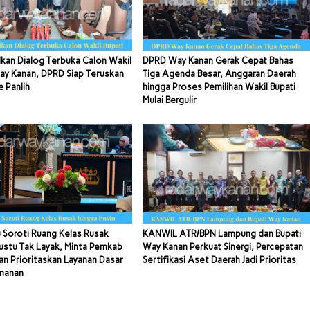
kan Dialog Terbuka Calon Wakil
DPRD Way Kanan Gerak Cepat Bahas
ay Kanan, DPRD Siap Teruskan
Tiga Agenda Besar, Anggaran Daerah
e Panlih
hingga Proses Pemilihan Wakil Bupati
Mulai Bergulir
 Soroti Ruang Kelas Rusak
KANWIL ATR/BPN Lampung dan Bupati
ustu Tak Layak, Minta Pemkab
Way Kanan Perkuat Sinergi, Percepatan
n Prioritaskan Layanan Dasar
Sertifikasi Aset Daerah Jadi Prioritas
manan