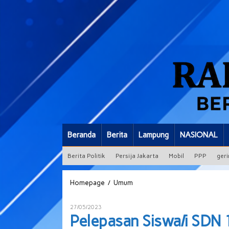
Beranda
Berita
Lampung
NASIONAL
Berita Politik
Persija Jakarta
Mobil
PPP
geri
Pelepasan
/
Homepage
Umum
Siswa/i
SDN
Oleh
27/05/2023
1
ADMIN
Pelepasan Siswa/i SDN 1
Negeri