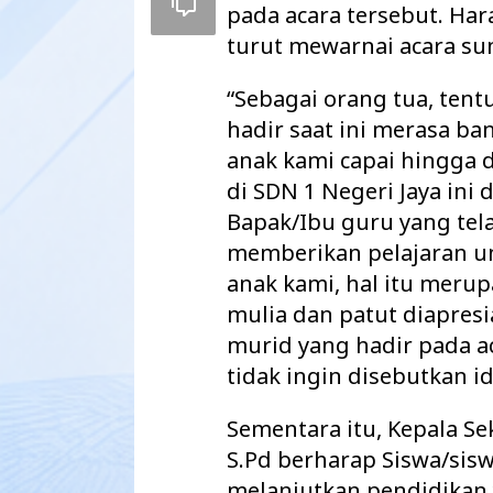
pada acara tersebut. Har
turut mewarnai acara su
“Sebagai orang tua, tent
hadir saat ini merasa ba
anak kami capai hingga 
di SDN 1 Negeri Jaya ini
Bapak/Ibu guru yang tel
memberikan pelajaran u
anak kami, hal itu meru
mulia dan patut diapresia
Maharatu Soroti
murid yang hadir pada a
hingga Pustu Ta
tidak ingin disebutkan id
Way Kanan…
Sementara itu, Kepala Se
S.Pd berharap Siswa/sisw
melanjutkan pendidikan 