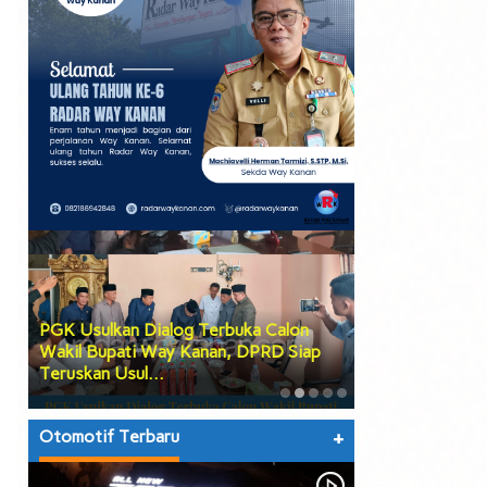
PGK Usulkan Dialog Terbuka Calon
DPRD Way Kana
Wakil Bupati Way Kanan, DPRD Siap
Tiga Agenda Be
Teruskan Usul…
hingga Prose…
Otomotif Terbaru
+