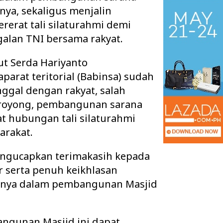
nya, sekaligus menjalin
erat tali silaturahmi demi
lan TNI bersama rakyat.
t Serda Hariyanto
arat teritorial (Babinsa) sudah
ggal dengan rakyat, salah
 royong, pembangunan sarana
 hubungan tali silaturahmi
arakat.
 Ruang Kelas Rusak
Pisah Sambut Kapolres Way Kanan,
ngucapkan terimakasih kepada
k Layak, Minta Pemkab
AKBP Didik Berpamitan, AKBP
r serta penuh keikhlasan
Ramadhona Siap Lanj…
nya dalam pembangunan Masjid
gunan Masjid ini dapat