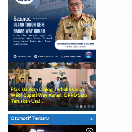
PGK Usulkan Dialog Terbuka Calon
DPRD Way Kana
Wakil Bupati Way Kanan, DPRD Siap
Tiga Agenda Be
Teruskan Usul…
hingga Prose…
Otomotif Terbaru
+