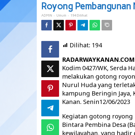
Warga
Royong Pembangunan M
Gotong
Royong
-
-
194 Dilihat
ADMIN
Umum
Pembangunan
Masjid
Dilihat:
194
RADARWAYKANAN.COM
Kodim 0427/WK, Serda H
melakukan gotong royo
Nurul Huda yang terletak
kampung Beringin Jaya, 
Kanan. Senin12/06/2023
Kegiatan gotong royong 
Bintara Pembina Desa (Ba
kewilayahan, yang hadi