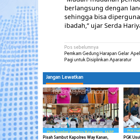
berlangsung dengan lanc
sehingga bisa diperguna
ibadah,” ujar Serda Hari
Navigasi
Pos sebelumnya
Pemkam Gedung Harapan Gelar Ape
pos
Pagi untuk Disiplinkan Apararatur
Jangan Lewatkan
Pisah Sambut Kapolres Way Kanan,
PGK Usul