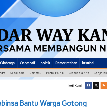
Olahraga
Otomotif
politik
Pemerintahan
kriminal
ndra
Sepakbola
Daihatsu
Partai Politik
Sepakbola Kita
Banjir Ja
Ikuti Kami
Babinsa Bantu Warga Gotong