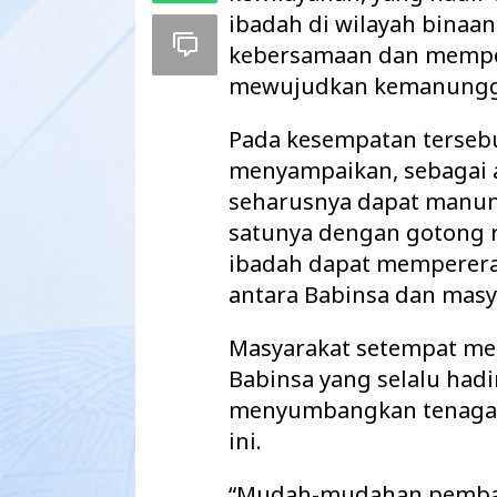
ibadah di wilayah binaan
kebersamaan dan memper
mewujudkan kemanungga
Pada kesempatan tersebu
menyampaikan, sebagai ap
seharusnya dapat manun
satunya dengan gotong
ibadah dapat mempererat
antara Babinsa dan masy
Maharatu Soroti
Masyarakat setempat me
hingga Pustu Ta
Babinsa yang selalu hadi
Way Kanan…
menyumbangkan tenaga
ini.
“Mudah-mudahan pemban