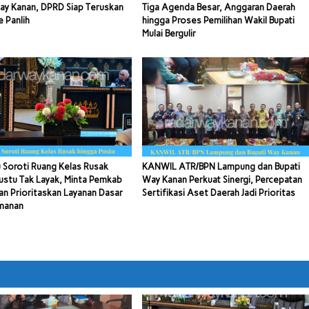
ay Kanan, DPRD Siap Teruskan
Tiga Agenda Besar, Anggaran Daerah
e Panlih
hingga Proses Pemilihan Wakil Bupati
Mulai Bergulir
 Soroti Ruang Kelas Rusak
KANWIL ATR/BPN Lampung dan Bupati
ustu Tak Layak, Minta Pemkab
Way Kanan Perkuat Sinergi, Percepatan
n Prioritaskan Layanan Dasar
Sertifikasi Aset Daerah Jadi Prioritas
manan