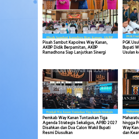
Pisah Sambut Kapolres Way Kanan,
PGK Usul
AKBP Didik Berpamitan, AKBP
Bupati W
Ramadhona Siap Lanjutkan Sinergi
Usulan k
Pemkab Way Kanan Tuntaskan Tiga
Maharatu
Agenda Strategis Sekaligus, APBD 2027
hingga P
Disahkan dan Dua Calon Wakil Bupati
Way Kana
Resmi Diusulkan
dan Kea