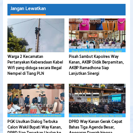
Jangan Lewatkan
Warga 2 Kecamatan
Pisah Sambut Kapolres Way
Pertanyakan Keberadaan Kabel
Kanan, AKBP Didik Berpamitan,
Wifi yang diduga secara Illegal
AKBP Ramadhona Siap
Nempel di Tiang PLN
Lanjutkan Sinergi
PGK Usulkan Dialog Terbuka
DPRD Way Kanan Gerak Cepat
Calon Wakil Bupati Way Kanan,
Bahas Tiga Agenda Besar,
DPRD Siap Teruskan Usulan ke
Anggaran Daerah hingga