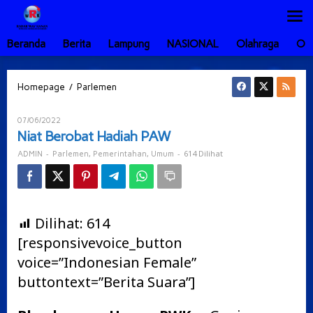
Lewati
ke
konten
Beranda
Berita
Lampung
NASIONAL
Olahraga
Ot
Niat
/
Homepage
Parlemen
Berobat
Hadiah
Oleh
07/06/2022
PAW
ADMIN
Niat Berobat Hadiah PAW
-
,
,
-
614 Dilihat
ADMIN
Parlemen
Pemerintahan
Umum
Dilihat:
614
[responsivevoice_button
voice=”Indonesian Female”
buttontext=”Berita Suara”]