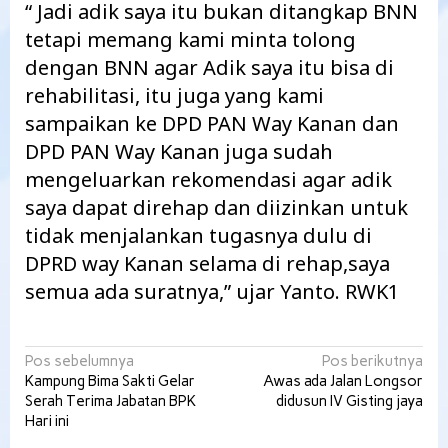
“ Jadi adik saya itu bukan ditangkap BNN
tetapi memang kami minta tolong
dengan BNN agar Adik saya itu bisa di
rehabilitasi, itu juga yang kami
sampaikan ke DPD PAN Way Kanan dan
DPD PAN Way Kanan juga sudah
mengeluarkan rekomendasi agar adik
saya dapat direhap dan diizinkan untuk
tidak menjalankan tugasnya dulu di
DPRD way Kanan selama di rehap,saya
semua ada suratnya,” ujar Yanto. RWK1
Navigasi
Pos sebelumnya
Pos berikutnya
Kampung Bima Sakti Gelar
Awas ada Jalan Longsor
pos
Serah Terima Jabatan BPK
didusun IV Gisting jaya
Hari ini