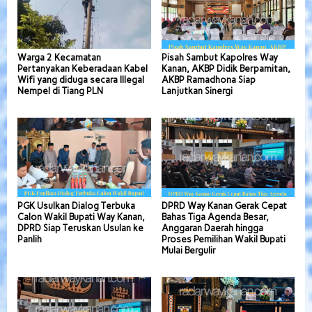
Warga 2 Kecamatan
Pisah Sambut Kapolres Way
Pertanyakan Keberadaan Kabel
Kanan, AKBP Didik Berpamitan,
Wifi yang diduga secara Illegal
AKBP Ramadhona Siap
Nempel di Tiang PLN
Lanjutkan Sinergi
PGK Usulkan Dialog Terbuka
DPRD Way Kanan Gerak Cepat
Calon Wakil Bupati Way Kanan,
Bahas Tiga Agenda Besar,
DPRD Siap Teruskan Usulan ke
Anggaran Daerah hingga
Panlih
Proses Pemilihan Wakil Bupati
Mulai Bergulir