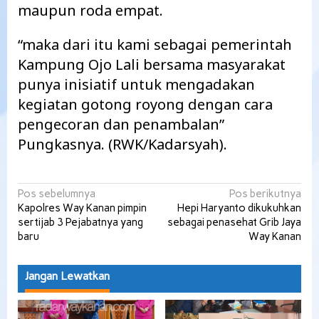
maupun roda empat.
“maka dari itu kami sebagai pemerintah
Kampung Ojo Lali bersama masyarakat
punya inisiatif untuk mengadakan
kegiatan gotong royong dengan cara
pengecoran dan penambalan”
Pungkasnya. (RWK/Kadarsyah).
Navigasi
Pos sebelumnya
Pos berikutnya
Kapolres Way Kanan pimpin
Hepi Haryanto dikukuhkan
pos
sertijab 3 Pejabatnya yang
sebagai penasehat Grib Jaya
baru
Way Kanan
Jangan Lewatkan