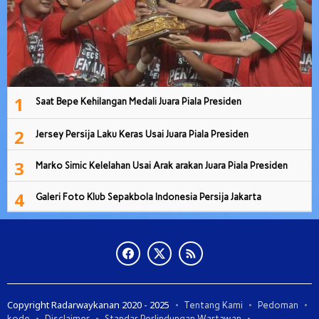
1
Saat Bepe Kehilangan Medali Juara Piala Presiden
2
Jersey Persija Laku Keras Usai Juara Piala Presiden
3
Marko Simic Kelelahan Usai Arak arakan Juara Piala Presiden
4
Galeri Foto Klub Sepakbola Indonesia Persija Jakarta
Copyright Radarwaykanan 2020 - 2025
Tentang Kami
Pedoman
kode
Disclaimer
Standar Perlindungan Wartawan