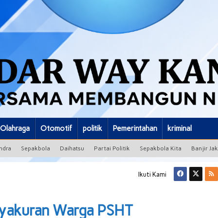
Olahraga
Otomotif
politik
Pemerintahan
kriminal
ndra
Sepakbola
Daihatsu
Partai Politik
Sepakbola Kita
Banjir Ja
Ikuti Kami
asyakuran Warga PSHT