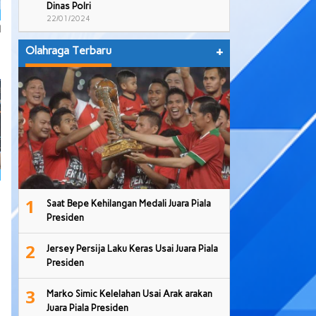
Dinas Polri
22/01/2024
l
Olahraga Terbaru
+
1
Saat Bepe Kehilangan Medali Juara Piala
Presiden
2
Jersey Persija Laku Keras Usai Juara Piala
Presiden
3
Marko Simic Kelelahan Usai Arak arakan
Juara Piala Presiden