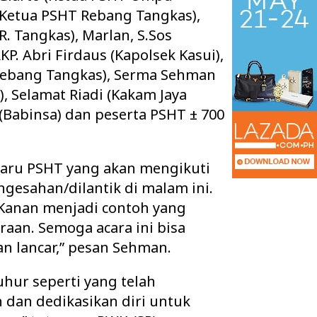
Ketua PSHT Rebang Tangkas),
R. Tangkas), Marlan, S.Sos
KP. Abri Firdaus (Kapolsek Kasui),
 Rebang Tangkas), Serma Sehman
), Selamat Riadi (Kakam Jaya
 (Babinsa) dan peserta PSHT ± 700
baru PSHT yang akan mengikuti
ngesahan/dilantik di malam ini.
 Kanan menjadi contoh yang
an Tuntaskan Tiga
Warga 2 Kecamatan Pertanyakan
raan. Semoga acara ini bisa
s Sekaligus, APBD
Keberadaan Kabel Wifi yang diduga
 d…
secara Illegal N…
n lancar,” pesan Sehman.
uhur seperti yang telah
h dan dedikasikan diri untuk