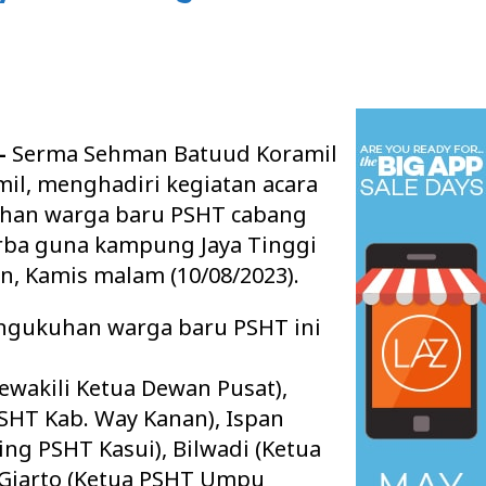
-
Serma Sehman Batuud Koramil
mil, menghadiri kegiatan acara
han warga baru PSHT cabang
rba guna kampung Jaya Tinggi
an, Kamis malam (10/08/2023).
engukuhan warga baru PSHT ini
ewakili Ketua Dewan Pusat),
SHT Kab. Way Kanan), Ispan
ing PSHT Kasui), Bilwadi (Ketua
 Giarto (Ketua PSHT Umpu