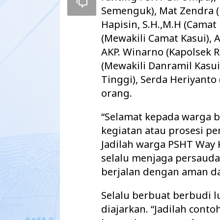
Semenguk), Mat Zendra (
Hapisin, S.H.,M.H (Camat 
(Mewakili Camat Kasui), A
AKP. Winarno (Kapolsek
(Mewakili Danramil Kasui
Tinggi), Serda Heriyanto
orang.
“Selamat kepada warga 
kegiatan atau prosesi pe
Jadilah warga PSHT Way
Pemkab Way Kan
selalu menjaga persauda
Agenda Strategi
2027 Disahkan
berjalan dengan aman da
Selalu berbuat berbudi l
diajarkan. “Jadilah conto