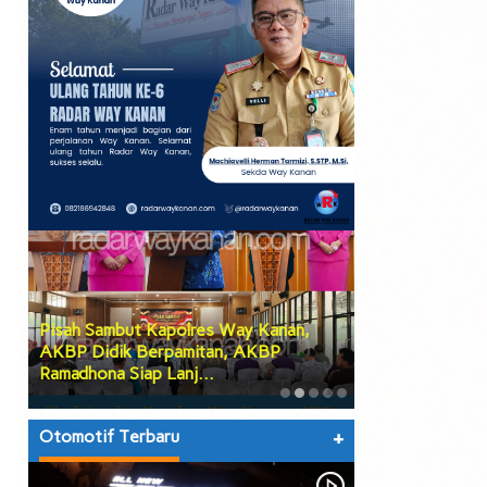
Pisah Sambut Kapolres Way Kanan,
PGK Usulkan Di
AKBP Didik Berpamitan, AKBP
Wakil Bupati W
Ramadhona Siap Lanj…
Teruskan Usul
Otomotif Terbaru
+