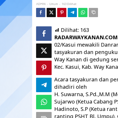
PSHT
-
-
163 Dilihat
ADMIN
Umum
Dilihat:
163
RADARWAYKANAN.COM
02/Kasui mewakili Danra
tasyakuran dan penguku
Way Kanan di gedung se
Kec. Kasui, Kab. Way Kan
Acara tasyakuran dan p
dihadiri oleh
H. Suwarna, S.Pd.,M.M (M
Sujarwo (Ketua Cabang P
Hadinoto, S.P (Ketua rant
ranting PSHT Bl. Umpu),