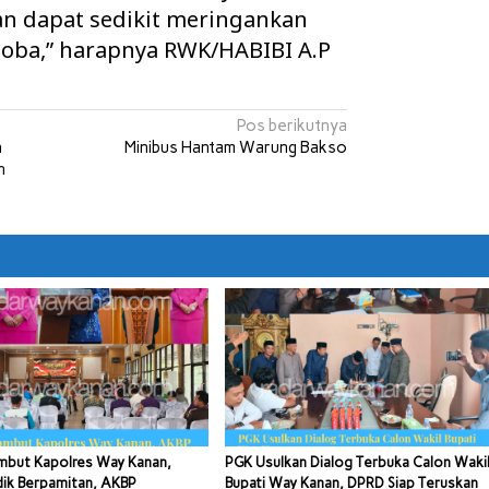
an dapat sedikit meringankan
oba,” harapnya RWK/HABIBI A.P
Pos berikutnya
n
Minibus Hantam Warung Bakso
h
mbut Kapolres Way Kanan,
PGK Usulkan Dialog Terbuka Calon Waki
dik Berpamitan, AKBP
Bupati Way Kanan, DPRD Siap Teruskan