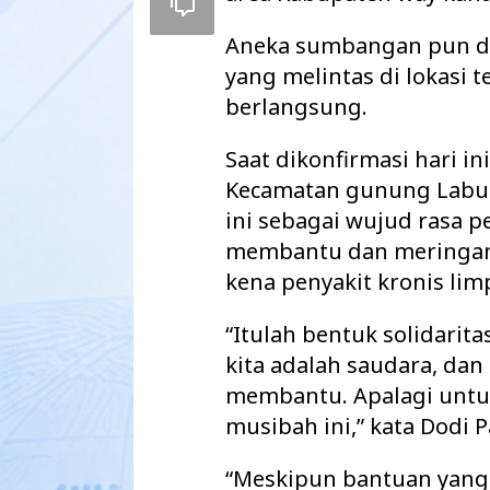
Aneka sumbangan pun da
yang melintas di lokasi
berlangsung.
Saat dikonfirmasi hari in
Kecamatan gunung Labu
ini sebagai wujud rasa 
membantu dan meringank
kena penyakit kronis lim
“Itulah bentuk solidarit
Pemkab Way Kan
Agenda Strategi
kita adalah saudara, dan
2027 Disahkan
membantu. Apalagi untu
musibah ini,” kata Dodi 
“Meskipun bantuan yang 