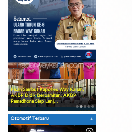
Pisah Sambut Kapolres Way Kanan,
PGK Usulkan Di
AKBP Didik Berpamitan, AKBP
Wakil Bupati W
Ramadhona Siap Lanj…
Teruskan Usul
Otomotif Terbaru
+