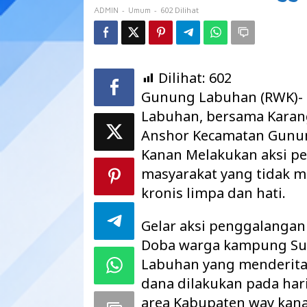
-
-
602 Dilihat
ADMIN
Umum
Dilihat:
602
Gunung Labuhan (RWK)-
Labuhan, bersama Kara
Anshor Kecamatan Gunu
Kanan Melakukan aksi p
masyarakat yang tidak 
kronis limpa dan hati.
Gelar aksi penggalangan
Doba warga kampung S
Labuhan yang menderita
dana dilakukan pada hari 
area Kabupaten way kan