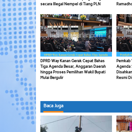
secara Illegal Nempel di Tiang PLN
Ramadhon
DPRD Way Kanan Gerak Cepat Bahas
Pemkab 
Tiga Agenda Besar, Anggaran Daerah
Agenda S
hingga Proses Pemilihan Wakil Bupati
Disahkan
Mulai Bergulir
Resmi Di
Baca Juga