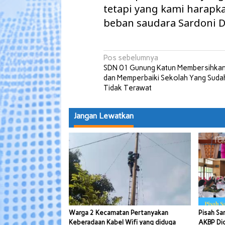
tetapi yang kami harapk
beban saudara Sardoni D
Navigasi
Pos sebelumnya
SDN 01 Gunung Katun Membersihka
pos
dan Memperbaiki Sekolah Yang Suda
Tidak Terawat
Jangan Lewatkan
Warga 2 Kecamatan Pertanyakan
Pisah Sa
Keberadaan Kabel Wifi yang diduga
AKBP Di