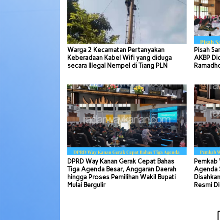
Warga 2 Kecamatan Pertanyakan
Pisah Sa
Keberadaan Kabel Wifi yang diduga
AKBP Di
secara Illegal Nempel di Tiang PLN
Ramadhon
DPRD Way Kanan Gerak Cepat Bahas
Pemkab 
Tiga Agenda Besar, Anggaran Daerah
Agenda S
hingga Proses Pemilihan Wakil Bupati
Disahkan
Mulai Bergulir
Resmi Di