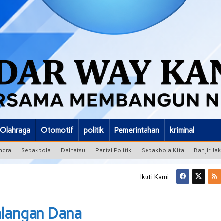
Olahraga
Otomotif
politik
Pemerintahan
kriminal
ndra
Sepakbola
Daihatsu
Partai Politik
Sepakbola Kita
Banjir Ja
Ikuti Kami
alangan Dana