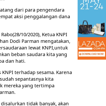
tang dari para pengendara
 tempat aksi penggalangan dana
i Rabo(28/10/2020), Ketua KNPI
han Dodi Parman mengatakan,
persaudaraan lewat KNPI,untuk
an beban saudara kita yang
pa dan hati.
as KNPI terhadap sesama. Karena
an Tuntaskan Tiga
Warga 2 Kecamatan Pertanyakan
s Sekaligus, APBD
Keberadaan Kabel Wifi yang diduga
 sudah sepantasnya kita
 d…
secara Illegal N…
k mereka yang tertimpa
Parman.
disalurkan tidak banyak, akan