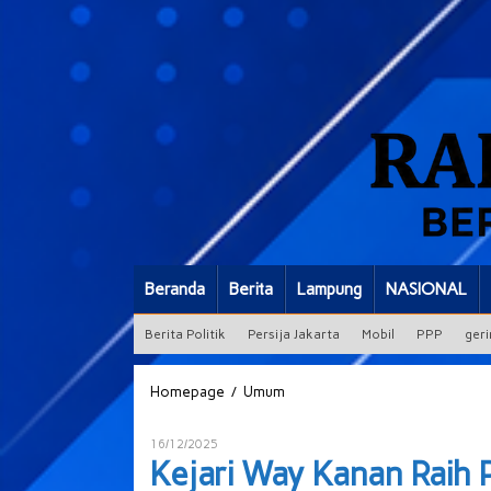
Beranda
Berita
Lampung
NASIONAL
Berita Politik
Persija Jakarta
Mobil
PPP
geri
Kejari
/
Homepage
Umum
Way
Kanan
Oleh
16/12/2025
Raih
ADMIN
Kejari Way Kanan Raih 
Penghargaan