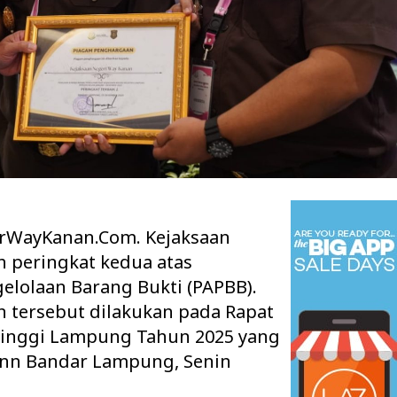
WayKanan.Com. Kejaksaan
 peringkat kedua atas
 Ruang Kelas Rusak
Pisah Sambut Kapolres Way Kanan,
elolaan Barang Bukti (PAPBB).
k Layak, Minta Pemkab
AKBP Didik Berpamitan, AKBP
Ramadhona Siap Lanj…
 tersebut dilakukan pada Rapat
 Tinggi Lampung Tahun 2025 yang
 Inn Bandar Lampung, Senin