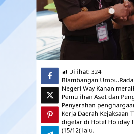
Dilihat:
324
Blambangan Umpu.Radar
Negeri Way Kanan meraih
Maharatu Soroti
Pemulihan Aset dan Peng
hingga Pustu Ta
Way Kanan…
Penyerahan penghargaan
Kerja Daerah Kejaksaan
digelar di Hotel Holiday
(15/12( lalu.