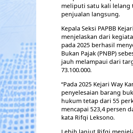
meliputi satu kali lelang 
penjualan langsung.
Kepala Seksi PAPBB Kejar
menjelaskan dari kegiata
pada 2025 berhasil men
Bukan Pajak (PNBP) sebes
jauh melampaui dari tar
73.100.000.
“Pada 2025 Kejari Way K
penyelesaian barang buk
hukum tetap dari 55 per
mencapai 523,4 persen da
kata Rifqi Leksono.
Lebih lanjut Rifqi menje