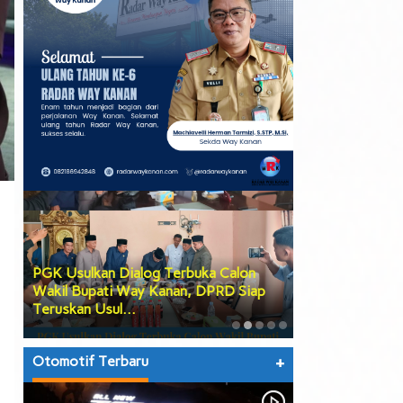
PGK Usulkan Dialog Terbuka Calon
DPRD Way Kana
Wakil Bupati Way Kanan, DPRD Siap
Tiga Agenda Be
Teruskan Usul…
hingga Prose…
Otomotif Terbaru
+