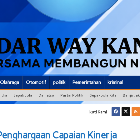
Olahraga
Otomotif
politik
Pemerintahan
kriminal
ndra
Sepakbola
Daihatsu
Partai Politik
Sepakbola Kita
Banjir Ja
Ikuti Kami
Penghargaan Capaian Kinerja