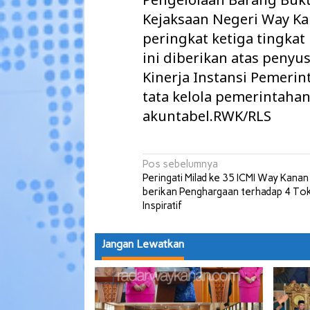
Kejaksaan Negeri Way Ka
peringkat ketiga tingka
ini diberikan atas penyu
Kinerja Instansi Pemeri
tata kelola pemerintahan
akuntabel.RWK/RLS
Navigasi
Pos sebelumnya
Peringati Milad ke 35 ICMI Way Kanan
pos
berikan Penghargaan terhadap 4 To
Inspiratif
Jangan Lewatkan