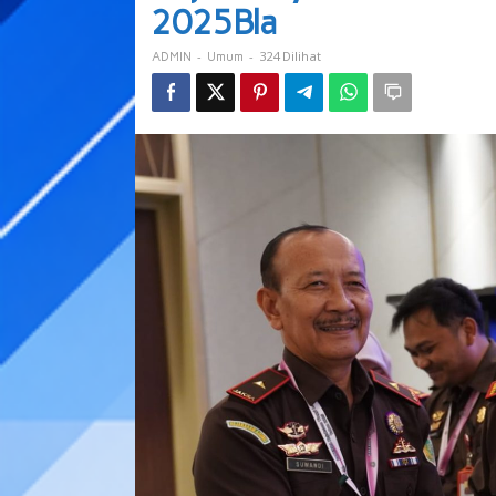
Capaian
2025Bla
Kinerja
2025Bla
-
-
324 Dilihat
ADMIN
Umum