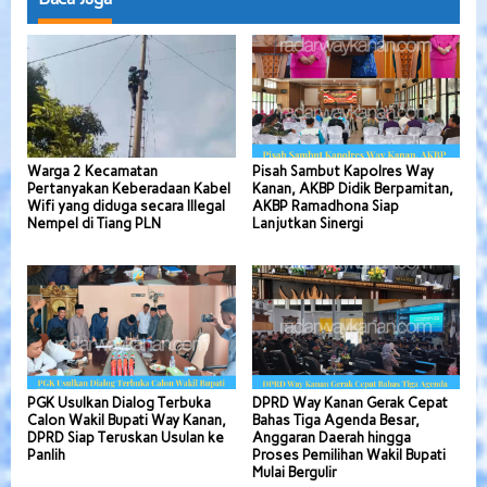
Warga 2 Kecamatan
Pisah Sambut Kapolres Way
Pertanyakan Keberadaan Kabel
Kanan, AKBP Didik Berpamitan,
Wifi yang diduga secara Illegal
AKBP Ramadhona Siap
Nempel di Tiang PLN
Lanjutkan Sinergi
PGK Usulkan Dialog Terbuka
DPRD Way Kanan Gerak Cepat
Calon Wakil Bupati Way Kanan,
Bahas Tiga Agenda Besar,
DPRD Siap Teruskan Usulan ke
Anggaran Daerah hingga
Panlih
Proses Pemilihan Wakil Bupati
Mulai Bergulir