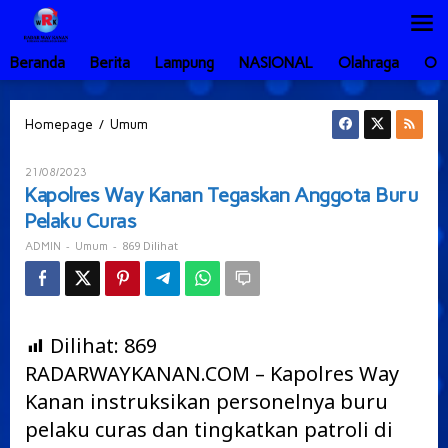
Lewati
ke
konten
Beranda
Berita
Lampung
NASIONAL
Olahraga
Ot
Kapolres
/
Homepage
Umum
Way
Kanan
Oleh
21/08/2023
Tegaskan
ADMIN
Kapolres Way Kanan Tegaskan Anggota Buru
Anggota
Pelaku Curas
Buru
Pelaku
-
-
869 Dilihat
ADMIN
Umum
Curas
Dilihat:
869
RADARWAYKANAN.COM – Kapolres Way
Kanan instruksikan personelnya buru
pelaku curas dan tingkatkan patroli di