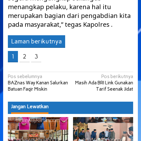
menangkap pelaku, karena hal itu
merupakan bagian dari pengabdian kita
pada masyarakat,” tegas Kapolres .
Laman berikutnya
1
2
3
Navigasi
Pos sebelumnya
Pos berikutnya
BAZnas Way Kanan Salurkan
Masih Ada BRI Link Gunakan
pos
Batuan Faqir Miskin
Tarif Seenak Jidat
Jangan Lewatkan