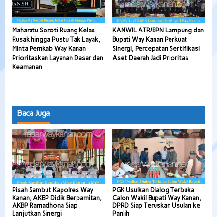
Maharatu Soroti Ruang Kelas
KANWIL ATR/BPN Lampung dan
Rusak hingga Pustu Tak Layak,
Bupati Way Kanan Perkuat
Minta Pemkab Way Kanan
Sinergi, Percepatan Sertifikasi
Prioritaskan Layanan Dasar dan
Aset Daerah Jadi Prioritas
Keamanan
Baca Juga
Pisah Sambut Kapolres Way
PGK Usulkan Dialog Terbuka
Kanan, AKBP Didik Berpamitan,
Calon Wakil Bupati Way Kanan,
AKBP Ramadhona Siap
DPRD Siap Teruskan Usulan ke
Lanjutkan Sinergi
Panlih