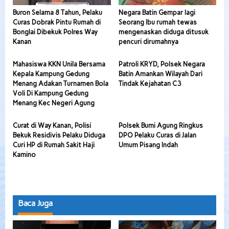
Buron Selama 8 Tahun, Pelaku
Negara Batin Gempar lagi
Curas Dobrak Pintu Rumah di
Seorang Ibu rumah tewas
Bonglai Dibekuk Polres Way
mengenaskan diduga ditusuk
Kanan
pencuri dirumahnya
Mahasiswa KKN Unila Bersama
Patroli KRYD, Polsek Negara
Kepala Kampung Gedung
Batin Amankan Wilayah Dari
Menang Adakan Turnamen Bola
Tindak Kejahatan C3
Voli Di Kampung Gedung
Menang Kec Negeri Agung
Curat di Way Kanan, Polisi
Polsek Bumi Agung Ringkus
Bekuk Residivis Pelaku Diduga
DPO Pelaku Curas di Jalan
Curi HP di Rumah Sakit Haji
Umum Pisang Indah
Kamino
Baca Juga