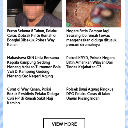
Buron Selama 8 Tahun, Pelaku
Negara Batin Gempar lagi
Curas Dobrak Pintu Rumah di
Seorang Ibu rumah tewas
Bonglai Dibekuk Polres Way
mengenaskan diduga ditusuk
Kanan
pencuri dirumahnya
Mahasiswa KKN Unila Bersama
Patroli KRYD, Polsek Negara
Kepala Kampung Gedung
Batin Amankan Wilayah Dari
Menang Adakan Turnamen Bola
Tindak Kejahatan C3
Voli Di Kampung Gedung
Menang Kec Negeri Agung
Curat di Way Kanan, Polisi
Polsek Bumi Agung Ringkus
Bekuk Residivis Pelaku Diduga
DPO Pelaku Curas di Jalan
Curi HP di Rumah Sakit Haji
Umum Pisang Indah
Kamino
VIEW MORE