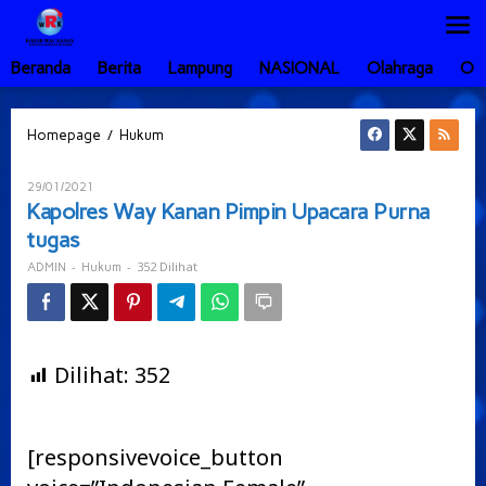
Lewati
ke
konten
Beranda
Berita
Lampung
NASIONAL
Olahraga
Ot
Kapolres
/
Homepage
Hukum
Way
Kanan
Oleh
29/01/2021
Pimpin
ADMIN
Kapolres Way Kanan Pimpin Upacara Purna
Upacara
tugas
Purna
tugas
-
-
352 Dilihat
ADMIN
Hukum
Dilihat:
352
[responsivevoice_button