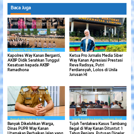
Baca Juga
Kapolres Way Kanan Berganti,
Ketua Pro Jurnalis Media Siber
AKBP Didik Serahkan Tunggul
Way Kanan Apresiasi Prestasi
Kesatuan kepada AKBP
Reva Radisya, Putri
Ramadhona
Ferdiansyah, Lolos di Unila
Jurusan HI
Banyak Dikeluhkan Warga,
Tujuh Terdakwa Kasus Tambang
Dinas PUPR Way Kanan
Ilegal di Way Kanan Dituntut 1
Utamakan Perbaikan Jalan yang
Tahun Penjara, Putusan Digelar