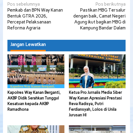
Navigasi
Pos sebelumnya
Pos berikutnya
Pemkab dan BPN Way Kanan
Pastikan MBG Tersalur
pos
Bentuk GTRA 2026,
dengan baik, Camat Negeri
Percepat Pelaksanaan
Agung ikut bagikan MBG di
Reforma Agraria
Kampung Bandar Dalam
Jangan Lewatkan
Kapolres Way Kanan Berganti,
Ketua Pro Jurnalis Media Siber
AKBP Didik Serahkan Tunggul
Way Kanan Apresiasi Prestasi
Kesatuan kepada AKBP
Reva Radisya, Putri
Ramadhona
Ferdiansyah, Lolos di Unila
Jurusan HI