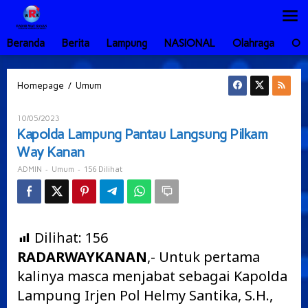
Lewati
ke
konten
Beranda
Berita
Lampung
NASIONAL
Olahraga
Ot
Kapolda
/
Homepage
Umum
Lampung
Pantau
Oleh
10/05/2023
Langsung
ADMIN
Kapolda Lampung Pantau Langsung Pilkam
Pilkam
Way Kanan
Way
Kanan
-
-
156 Dilihat
ADMIN
Umum
Dilihat:
156
RADARWAYKANAN
,- Untuk pertama
kalinya masca menjabat sebagai Kapolda
Lampung Irjen Pol Helmy Santika, S.H.,