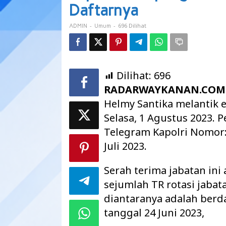
Hari
Daftarnya
Ini,Berikut
Daftarnya
-
-
696 Dilihat
ADMIN
Umum
Dilihat:
696
RADARWAYKANAN.COM
Helmy Santika melantik 
Selasa, 1 Agustus 2023. 
Telegram Kapolri Nomor: S
Juli 2023.
Serah terima jabatan ini
sejumlah TR rotasi jaba
diantaranya adalah berd
tanggal 24 Juni 2023,