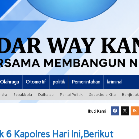
Olahraga
Otomotif
politik
Pemerintahan
kriminal
ndra
Sepakbola
Daihatsu
Partai Politik
Sepakbola Kita
Banjir Ja
Ikuti Kami
6 Kapolres Hari Ini,Berikut