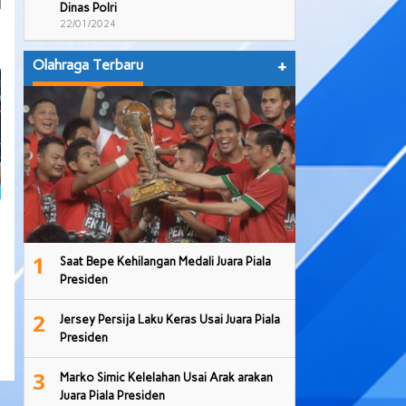
l
Dinas Polri
22/01/2024
Olahraga Terbaru
+
1
Saat Bepe Kehilangan Medali Juara Piala
Presiden
2
Jersey Persija Laku Keras Usai Juara Piala
Presiden
3
Marko Simic Kelelahan Usai Arak arakan
Juara Piala Presiden