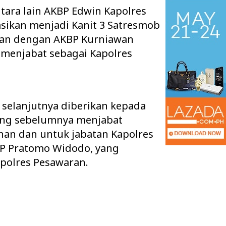
ntara lain AKBP Edwin Kapolres
sikan menjadi Kanit 3 Satresmob
ikan dengan AKBP Kurniawan
 menjabat sebagai Kapolres
selanjutnya diberikan kepada
ang sebelumnya menjabat
nan dan untuk jabatan Kapolres
BP Pratomo Widodo, yang
tan Pertanyakan
Pisah Sambut Kapolres Way Kanan,
polres Pesawaran.
l Wifi yang diduga
AKBP Didik Berpamitan, AKBP
…
Ramadhona Siap Lanj…