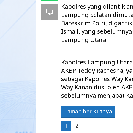
Kapolres yang dilantik a
Lampung Selatan dimuta
Bareskrim Polri, digant
Ismail, yang sebelumnya
Lampung Utara.
Kapolres Lampung Utara 
AKBP Teddy Rachesna, y
sebagai Kapolres Way Ka
Way Kanan diisi oleh AK
Pemkab Way Kanan Tuntaskan Tiga
Warga 2 Kecama
sebelumnya menjabat Ka
Agenda Strategis Sekaligus, APBD
Keberadaan Kabe
2027 Disahkan d…
secara Illegal N
Laman berikutnya
1
2