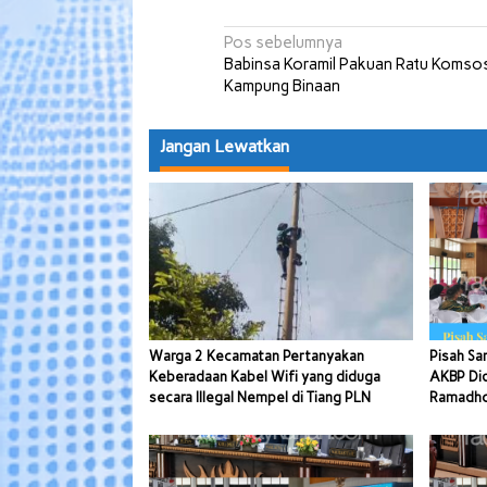
Navigasi
Pos sebelumnya
Babinsa Koramil Pakuan Ratu Komsos
pos
Kampung Binaan
Jangan Lewatkan
Warga 2 Kecamatan Pertanyakan
Pisah Sa
Keberadaan Kabel Wifi yang diduga
AKBP Di
secara Illegal Nempel di Tiang PLN
Ramadhon