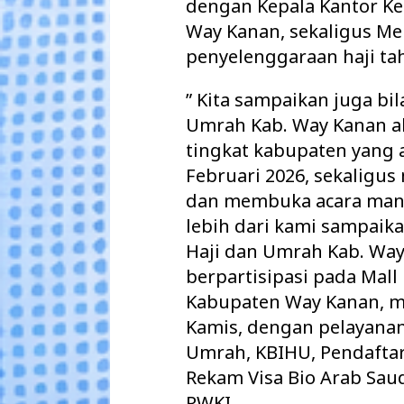
dengan Kepala Kantor Ke
Way Kanan, sekaligus Me
penyelenggaraan haji ta
” Kita sampaikan juga bi
Umrah Kab. Way Kanan a
tingkat kabupaten yang 
Februari 2026, sekaligu
dan membuka acara mana
lebih dari kami sampaik
Haji dan Umrah Kab. Way 
berpartisipasi pada Mall
Kabupaten Way Kanan, me
Kamis, dengan pelayanan 
Umrah, KBIHU, Pendafta
Rekam Visa Bio Arab Saudi
RWKI