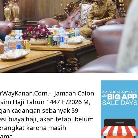
WayKanan.Com,- Jamaah Calon
 Ruang Kelas Rusak
Pisah Sambut Kapolres Way Kanan,
k Layak, Minta Pemkab
AKBP Didik Berpamitan, AKBP
sim Haji Tahun 1447 H/2026 M,
Ramadhona Siap Lanj…
gan cadangan sebanyak 59
i biaya haji, akan tetapi belum
erangkat karena masih
tama.