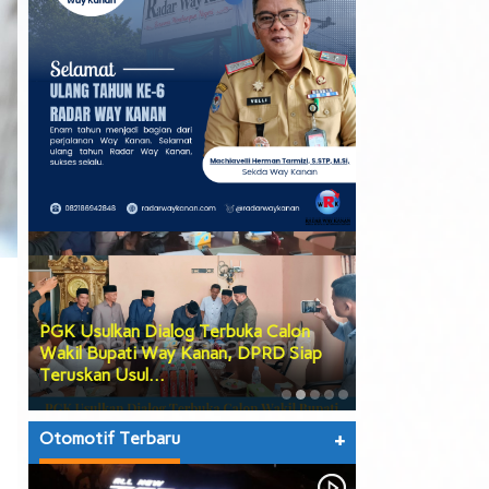
PGK Usulkan Dialog Terbuka Calon
DPRD Way Kana
Wakil Bupati Way Kanan, DPRD Siap
Tiga Agenda Be
Teruskan Usul…
hingga Prose…
Otomotif Terbaru
+