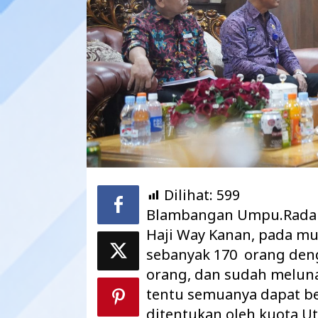
Dilihat:
599
Blambangan Umpu.Radar
Maharatu Soroti
hingga Pustu Ta
Haji Way Kanan, pada mu
Way Kanan…
sebanyak 170 orang den
orang, dan sudah melunas
tentu semuanya dapat b
ditentukan oleh kuota U