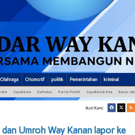
Olahraga
Otomotif
politik
Pemerintahan
kriminal
ndra
Sepakbola
Daihatsu
Partai Politik
Sepakbola Kita
Banjir Ja
Ikuti Kami
i dan Umroh Way Kanan lapor ke