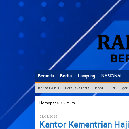
Beranda
Berita
Lampung
NASIONAL
Berita Politik
Persija Jakarta
Mobil
PPP
geri
Kantor
/
Homepage
Umum
Kementrian
Haji
Oleh
28/01/2026
dan
ADMIN
Kantor Kementrian Haj
Umroh