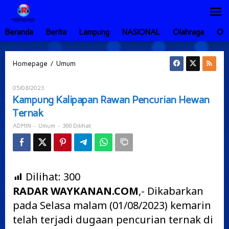
Lewati
ke
konten
Beranda
Berita
Lampung
NASIONAL
Olahraga
Ot
Kampung
/
Homepage
Umum
Kalipapan
Rawan
Oleh
05/08/2023
Pencurian
ADMIN
Kampung Kalipapan Rawan Pencurian Hewan
Hewan
Ternak
Ternak
-
-
300 Dilihat
ADMIN
Umum
Dilihat:
300
RADAR WAYKANAN.COM
,- Dikabarkan
pada Selasa malam (01/08/2023) kemarin
telah terjadi dugaan pencurian ternak di