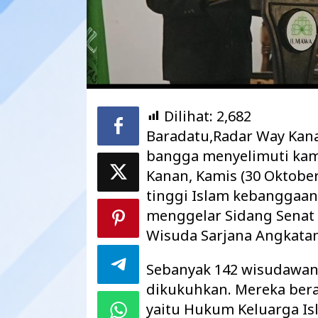
Dilihat:
2,682
Baradatu,Radar Way Kan
bangga menyelimuti kamp
Kanan, Kamis (30 Oktobe
tinggi Islam kebanggaan
menggelar Sidang Senat
Maharatu Soroti
hingga Pustu Ta
Wisuda Sarjana Angkatan
Way Kanan…
Sebanyak 142 wisudawan
dikukuhkan. Mereka bera
yaitu Hukum Keluarga I