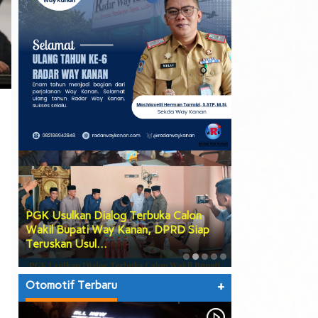
PGK Usulkan Dialog Terbuka Calon
DPRD Way Kana
Wakil Bupati Way Kanan, DPRD Siap
Tiga Agenda Be
Teruskan Usul…
hingga Prose…
Otomotif Terbaru
+