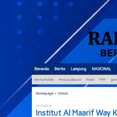
Beranda
Berita
Lampung
NASIONAL
Berita Politik
Persija Jakarta
Mobil
PPP
geri
Institut
/
Homepage
Umum
Al
Maarif
Oleh
30/10/2025
Way
ADMIN
Institut Al Maarif Way
Kanan