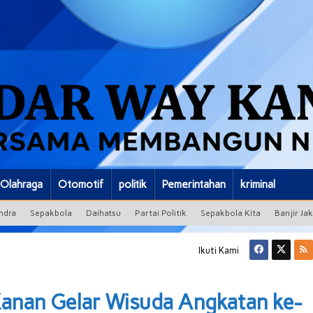
Olahraga
Otomotif
politik
Pemerintahan
kriminal
ndra
Sepakbola
Daihatsu
Partai Politik
Sepakbola Kita
Banjir Ja
Ikuti Kami
 Kanan Gelar Wisuda Angkatan ke-