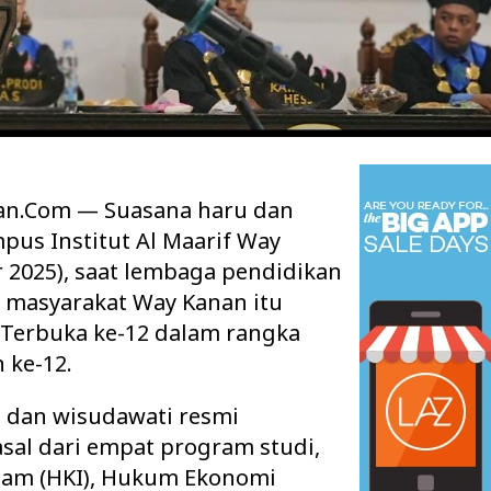
an.Com — Suasana haru dan
us Institut Al Maarif Way
r 2025), saat lembaga pendidikan
 masyarakat Way Kanan itu
 Terbuka ke-12 dalam rangka
 Ruang Kelas Rusak
Pisah Sambut Kapolres Way Kanan,
k Layak, Minta Pemkab
AKBP Didik Berpamitan, AKBP
 ke-12.
Ramadhona Siap Lanj…
 dan wisudawati resmi
sal dari empat program studi,
slam (HKI), Hukum Ekonomi