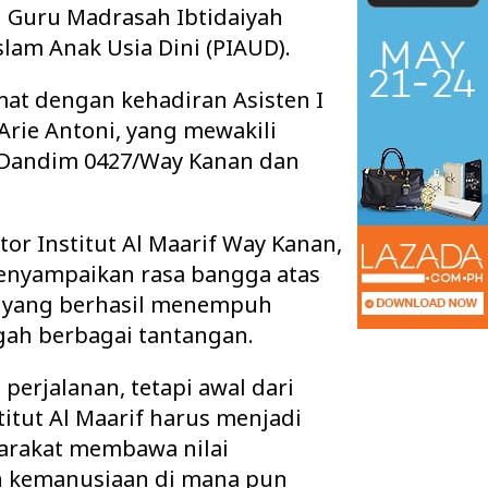
n Guru Madrasah Ibtidaiyah
slam Anak Usia Dini (PIAUD).
at dengan kehadiran Asisten I
Arie Antoni, yang mewakili
a Dandim 0427/Way Kanan dan
or Institut Al Maarif Way Kanan,
 menyampaikan rasa bangga atas
n yang berhasil menempuh
ngah berbagai tantangan.
i perjalanan, tetapi awal dari
itut Al Maarif harus menjadi
arakat membawa nilai
an kemanusiaan di mana pun