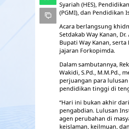
Syariah (HES), Pendidika
(PGMI), dan Pendidikan I
Acara berlangsung khidm
Setdakab Way Kanan, Dr. 
Bupati Way Kanan, sert
jajaran Forkopimda.
Dalam sambutannya, Rekt
Wakidi, S.Pd., M.M.Pd.,
perjuangan para lulusa
pendidikan tinggi di te
“Hari ini bukan akhir dar
pengabdian. Lulusan Inst
agen perubahan di masy
keislaman, keilmuan, d