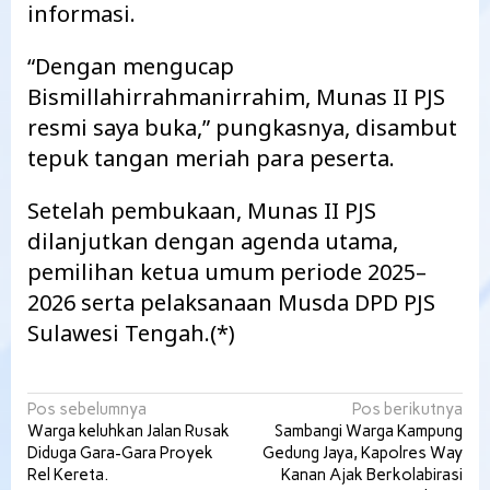
informasi.
“Dengan mengucap
Bismillahirrahmanirrahim, Munas II PJS
resmi saya buka,” pungkasnya, disambut
tepuk tangan meriah para peserta.
Setelah pembukaan, Munas II PJS
dilanjutkan dengan agenda utama,
pemilihan ketua umum periode 2025–
2026 serta pelaksanaan Musda DPD PJS
Sulawesi Tengah.(*)
Navigasi
Pos sebelumnya
Pos berikutnya
Warga keluhkan Jalan Rusak
Sambangi Warga Kampung
pos
Diduga Gara-Gara Proyek
Gedung Jaya, Kapolres Way
Rel Kereta.
Kanan Ajak Berkolabirasi