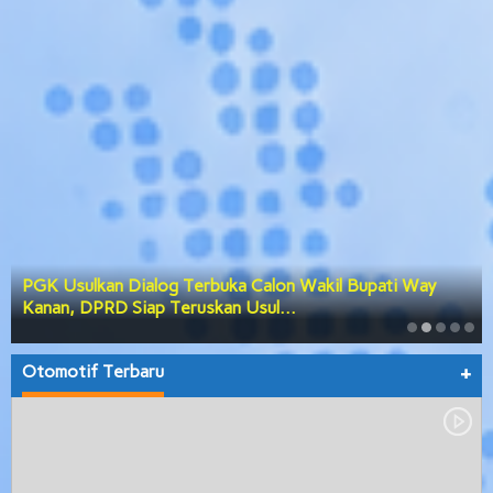
PGK Usulkan Dialog Terbuka Calon Wakil Bupati Way
Kanan, DPRD Siap Teruskan Usul…
Otomotif Terbaru
+