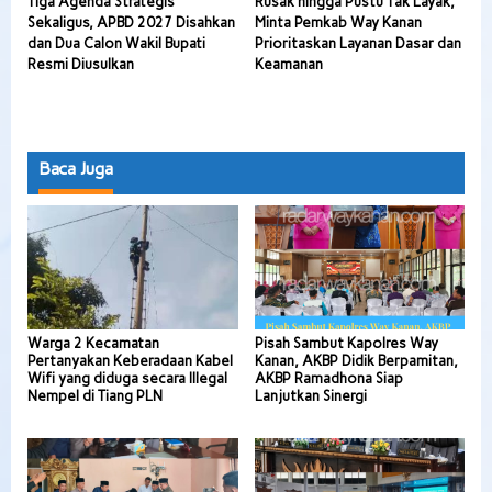
Tiga Agenda Strategis
Rusak hingga Pustu Tak Layak,
Sekaligus, APBD 2027 Disahkan
Minta Pemkab Way Kanan
dan Dua Calon Wakil Bupati
Prioritaskan Layanan Dasar dan
Resmi Diusulkan
Keamanan
Baca Juga
Warga 2 Kecamatan
Pisah Sambut Kapolres Way
Pertanyakan Keberadaan Kabel
Kanan, AKBP Didik Berpamitan,
Wifi yang diduga secara Illegal
AKBP Ramadhona Siap
Nempel di Tiang PLN
Lanjutkan Sinergi