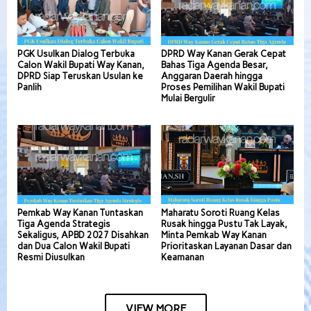
PGK Usulkan Dialog Terbuka
DPRD Way Kanan Gerak Cepat
Calon Wakil Bupati Way Kanan,
Bahas Tiga Agenda Besar,
DPRD Siap Teruskan Usulan ke
Anggaran Daerah hingga
Panlih
Proses Pemilihan Wakil Bupati
Mulai Bergulir
Pemkab Way Kanan Tuntaskan
Maharatu Soroti Ruang Kelas
Tiga Agenda Strategis
Rusak hingga Pustu Tak Layak,
Sekaligus, APBD 2027 Disahkan
Minta Pemkab Way Kanan
dan Dua Calon Wakil Bupati
Prioritaskan Layanan Dasar dan
Resmi Diusulkan
Keamanan
VIEW MORE