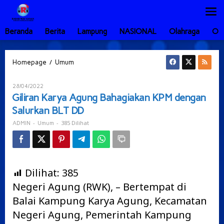
Lewati
ke
konten
Beranda
Berita
Lampung
NASIONAL
Olahraga
Ot
Giliran
/
Homepage
Umum
Karya
Agung
Oleh
28/04/2022
Bahagiakan
ADMIN
Giliran Karya Agung Bahagiakan KPM dengan
KPM
Salurkan BLT DD
dengan
Salurkan
-
-
385 Dilihat
ADMIN
Umum
BLT
DD
Dilihat:
385
Negeri Agung (RWK), – Bertempat di
Balai Kampung Karya Agung, Kecamatan
Negeri Agung, Pemerintah Kampung