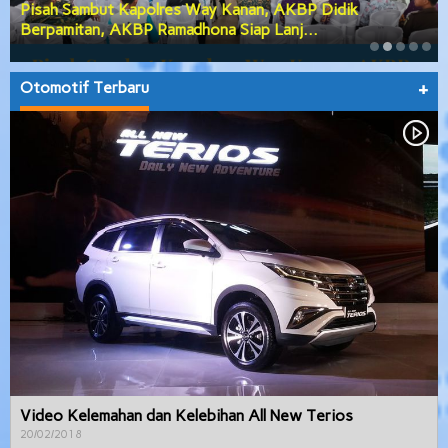
Pisah Sambut Kapolres Way Kanan, AKBP Didik
Berpamitan, AKBP Ramadhona Siap Lanj…
Otomotif Terbaru
+
Video Kelemahan dan Kelebihan All New Terios
20/02/2018