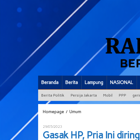
Beranda
Berita
Lampung
NASIONAL
Berita Politik
Persija Jakarta
Mobil
PPP
geri
Gasak
/
Homepage
Umum
HP,
Pria
Oleh
29/05/2023
Ini
ADMIN
Gasak HP, Pria Ini diri
diringkus