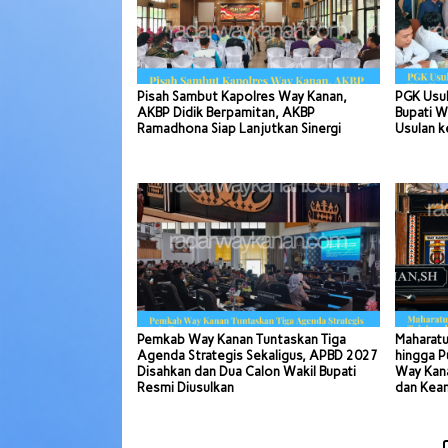
Pisah Sambut Kapolres Way Kanan,
PGK Usul
AKBP Didik Berpamitan, AKBP
Bupati W
Ramadhona Siap Lanjutkan Sinergi
Usulan k
Pemkab Way Kanan Tuntaskan Tiga
Maharatu
Agenda Strategis Sekaligus, APBD 2027
hingga P
Disahkan dan Dua Calon Wakil Bupati
Way Kana
Resmi Diusulkan
dan Kea