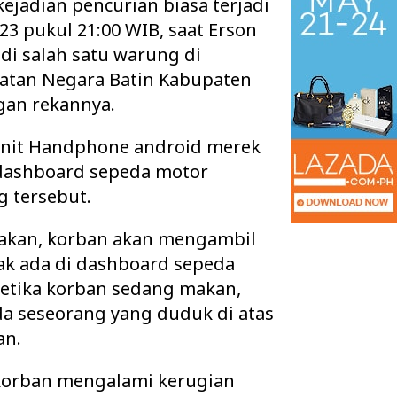
ejadian pencurian biasa terjadi
023 pukul 21:00 WIB, saat Erson
i salah satu warung di
atan Negara Batin Kabupaten
an rekannya.
 unit Handphone android merek
 dashboard sepeda motor
g tersebut.
makan, korban akan mengambil
dak ada di dashboard sepeda
 Ruang Kelas Rusak
Pisah Sambut Kapolres Way Kanan,
etika korban sedang makan,
k Layak, Minta Pemkab
AKBP Didik Berpamitan, AKBP
Ramadhona Siap Lanj…
a seseorang yang duduk di atas
an.
, korban mengalami kerugian