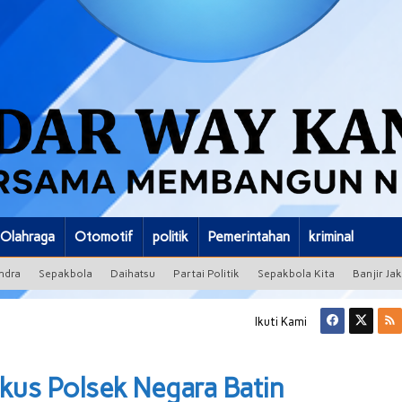
Olahraga
Otomotif
politik
Pemerintahan
kriminal
ndra
Sepakbola
Daihatsu
Partai Politik
Sepakbola Kita
Banjir Ja
Ikuti Kami
ngkus Polsek Negara Batin