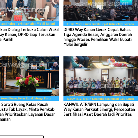
kan Dialog Terbuka Calon Wakil
DPRD Way Kanan Gerak Cepat Bahas
ay Kanan, DPRD Siap Teruskan
Tiga Agenda Besar, Anggaran Daerah
e Panlih
hingga Proses Pemilihan Wakil Bupati
Mulai Bergulir
 Soroti Ruang Kelas Rusak
KANWIL ATR/BPN Lampung dan Bupati
ustu Tak Layak, Minta Pemkab
Way Kanan Perkuat Sinergi, Percepatan
n Prioritaskan Layanan Dasar
Sertifikasi Aset Daerah Jadi Prioritas
manan