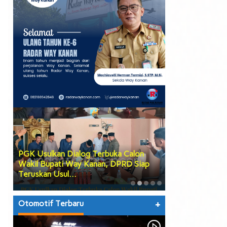
PGK Usulkan Dialog Terbuka Calon
DPRD Way Kana
Wakil Bupati Way Kanan, DPRD Siap
Tiga Agenda Be
Teruskan Usul…
hingga Prose…
Otomotif Terbaru
+