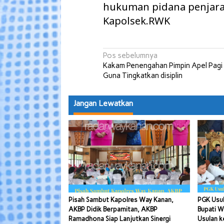
hukuman pidana penjara 
Kapolsek.RWK
Navigasi
Pos sebelumnya
Kakam Penengahan Pimpin Apel Pagi
pos
Guna Tingkatkan disiplin
Jangan Lewatkan
Pisah Sambut Kapolres Way Kanan,
PGK Usul
AKBP Didik Berpamitan, AKBP
Bupati W
Ramadhona Siap Lanjutkan Sinergi
Usulan k