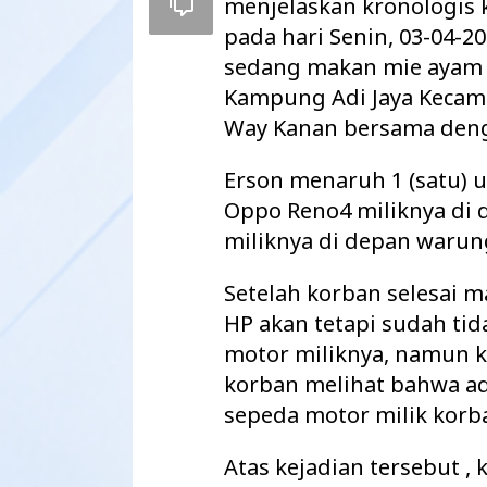
menjelaskan kronologis k
pada hari Senin, 03-04-2
sedang makan mie ayam d
Kampung Adi Jaya Kecam
Way Kanan bersama deng
Erson menaruh 1 (satu)
Oppo Reno4 miliknya di
miliknya di depan warun
Setelah korban selesai 
HP akan tetapi sudah ti
Maharatu Soroti
motor miliknya, namun k
hingga Pustu Ta
Way Kanan…
korban melihat bahwa ad
sepeda motor milik korb
Atas kejadian tersebut 