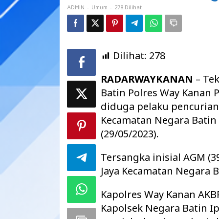
Polsek
-
-
278 Dilihat
ADMIN
Umum
Negara
Batin
Dilihat:
278
RADARWAYKANAN
– Tek
Batin Polres Way Kanan
diduga pelaku pencurian
Kecamatan Negara Batin
(29/05/2023).
Tersangka inisial AGM (3
Jaya Kecamatan Negara 
Kapolres Way Kanan AKB
Kapolsek Negara Batin I