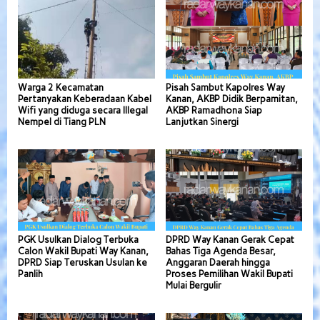
Warga 2 Kecamatan
Pisah Sambut Kapolres Way
Pertanyakan Keberadaan Kabel
Kanan, AKBP Didik Berpamitan,
Wifi yang diduga secara Illegal
AKBP Ramadhona Siap
Nempel di Tiang PLN
Lanjutkan Sinergi
PGK Usulkan Dialog Terbuka
DPRD Way Kanan Gerak Cepat
Calon Wakil Bupati Way Kanan,
Bahas Tiga Agenda Besar,
DPRD Siap Teruskan Usulan ke
Anggaran Daerah hingga
Panlih
Proses Pemilihan Wakil Bupati
Mulai Bergulir