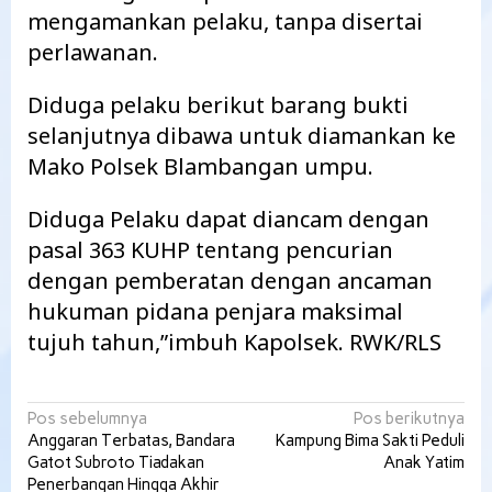
mengamankan pelaku, tanpa disertai
perlawanan.
Diduga pelaku berikut barang bukti
selanjutnya dibawa untuk diamankan ke
Mako Polsek Blambangan umpu.
Diduga Pelaku dapat diancam dengan
pasal 363 KUHP tentang pencurian
dengan pemberatan dengan ancaman
hukuman pidana penjara maksimal
tujuh tahun,”imbuh Kapolsek. RWK/RLS
Navigasi
Pos sebelumnya
Pos berikutnya
Anggaran Terbatas, Bandara
Kampung Bima Sakti Peduli
pos
Gatot Subroto Tiadakan
Anak Yatim
Penerbangan Hingga Akhir