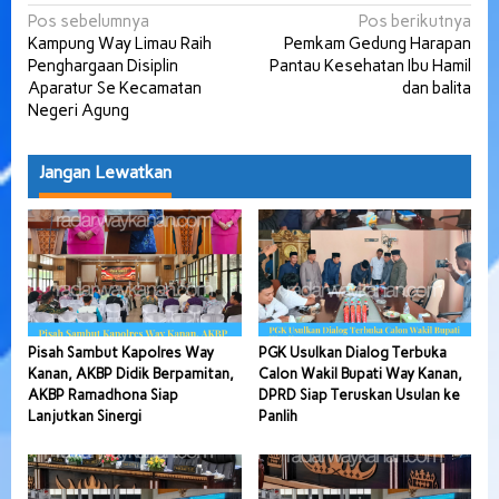
Navigasi
Pos sebelumnya
Pos berikutnya
Kampung Way Limau Raih
Pemkam Gedung Harapan
pos
Penghargaan Disiplin
Pantau Kesehatan Ibu Hamil
Aparatur Se Kecamatan
dan balita
Negeri Agung
Jangan Lewatkan
Pisah Sambut Kapolres Way
PGK Usulkan Dialog Terbuka
Kanan, AKBP Didik Berpamitan,
Calon Wakil Bupati Way Kanan,
AKBP Ramadhona Siap
DPRD Siap Teruskan Usulan ke
Lanjutkan Sinergi
Panlih