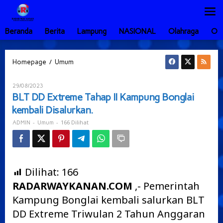
Lewati
ke
konten
Beranda
Berita
Lampung
NASIONAL
Olahraga
Ot
BLT
/
Homepage
Umum
DD
Extreme
Oleh
29/08/2023
Tahap
ADMIN
BLT DD Extreme Tahap II Kampung Bonglai
II
kembali Disalurkan.
Kampung
Bonglai
-
-
166 Dilihat
ADMIN
Umum
kembali
Disalurkan.
Dilihat:
166
RADARWAYKANAN.COM
,- Pemerintah
Kampung Bonglai kembali salurkan BLT
DD Extreme Triwulan 2 Tahun Anggaran