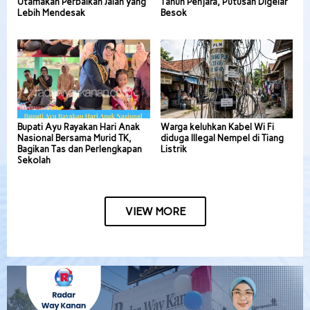
Utamakan Perbaikan Jalan yang
Tahun Penjara, Putusan Digelar
Lebih Mendesak
Besok
Bupati Ayu Rayakan Hari Anak
Warga keluhkan Kabel Wi Fi
Nasional Bersama Murid TK,
diduga Illegal Nempel di Tiang
Bagikan Tas dan Perlengkapan
Listrik
Sekolah
VIEW MORE