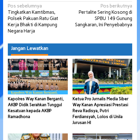
Navigasi
Pos sebelumnya
Pos berikutnya
Tingkatkan Kamtibmas,
Pertalite Sering Kosong di
pos
Polsek Pakuan Ratu Giat
SPBU 149 Gunung
Kerja Bhakti di Kampung
Sangkaran, Ini Penyebabnya
Negara Harja
Jangan Lewatkan
Kapolres Way Kanan Berganti,
Ketua Pro Jurnalis Media Siber
AKBP Didik Serahkan Tunggul
Way Kanan Apresiasi Prestasi
Kesatuan kepada AKBP
Reva Radisya, Putri
Ramadhona
Ferdiansyah, Lolos di Unila
Jurusan HI