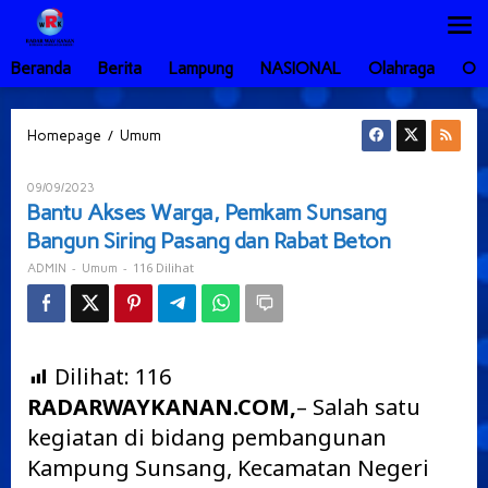
Lewati
ke
konten
Beranda
Berita
Lampung
NASIONAL
Olahraga
Ot
Bantu
/
Homepage
Umum
Akses
Warga,
Oleh
09/09/2023
Pemkam
ADMIN
Bantu Akses Warga, Pemkam Sunsang
Sunsang
Bangun Siring Pasang dan Rabat Beton
Bangun
Siring
-
-
116 Dilihat
ADMIN
Umum
Pasang
dan
Rabat
Beton
Dilihat:
116
RADARWAYKANAN.COM,
– Salah satu
kegiatan di bidang pembangunan
Kampung Sunsang, Kecamatan Negeri