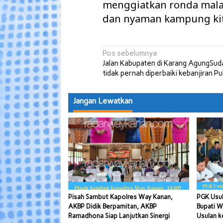
menggiatkan ronda malam
dan nyaman kampung kit
Navigasi
Pos sebelumnya
Jalan Kabupaten di Karang AgungSud
pos
tidak pernah diperbaiki kebanjiran Pu
Jangan Lewatkan
Pisah Sambut Kapolres Way Kanan,
PGK Usul
AKBP Didik Berpamitan, AKBP
Bupati W
Ramadhona Siap Lanjutkan Sinergi
Usulan k