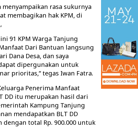
 menyampaikan rasa sukurnya
pat membagikan hak KPM, di
,
i ini 91 KPM Warga Tanjung
Manfaat Dari Bantuan langsung
ri Dana Desa, dan saya
 dapat dipergunakan untuk
ar prioritas,” tegas Iwan Fatra.
Keluarga Penerima Manfaat
 Ruang Kelas Rusak
Pisah Sambut Kapolres Way Kanan,
 DD itu merupakan hasil dari
k Layak, Minta Pemkab
AKBP Didik Berpamitan, AKBP
emerintah Kampung Tanjung
Ramadhona Siap Lanj…
anan mendapatkan BLT DD
n dengan total Rp. 900.000 untuk