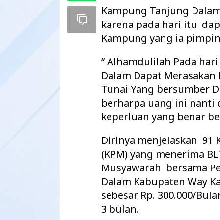
Kampung Tanjung Dalam
karena pada hari itu da
Kampung yang ia pimpin
“ Alhamdulilah Pada har
Dalam Dapat Merasakan 
Tunai Yang bersumber Da
berharpa uang ini nanti
keperluan yang benar ben
Dirinya menjelaskan 91 
Maharatu Soroti
(KPM) yang menerima BLT
hingga Pustu Ta
Musyawarah bersama P
Way Kanan…
Dalam Kabupaten Way K
sebesar Rp. 300.000/Bula
3 bulan.