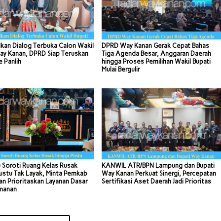
kan Dialog Terbuka Calon Wakil
DPRD Way Kanan Gerak Cepat Bahas
ay Kanan, DPRD Siap Teruskan
Tiga Agenda Besar, Anggaran Daerah
e Panlih
hingga Proses Pemilihan Wakil Bupati
Mulai Bergulir
 Soroti Ruang Kelas Rusak
KANWIL ATR/BPN Lampung dan Bupati
ustu Tak Layak, Minta Pemkab
Way Kanan Perkuat Sinergi, Percepatan
n Prioritaskan Layanan Dasar
Sertifikasi Aset Daerah Jadi Prioritas
manan