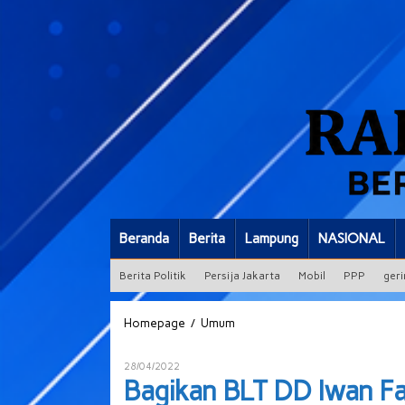
Beranda
Berita
Lampung
NASIONAL
Berita Politik
Persija Jakarta
Mobil
PPP
geri
Bagikan
/
Homepage
Umum
BLT
DD
Oleh
28/04/2022
Iwan
ADMIN
Bagikan BLT DD Iwan Fa
Fatra