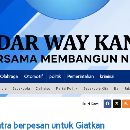
Olahraga
Otomotif
politik
Pemerintahan
kriminal
ndra
Sepakbola
Daihatsu
Partai Politik
Sepakbola Kita
Banjir Ja
Ikuti Kami
tra berpesan untuk Giatkan