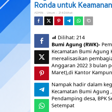
berpesan
Ronda untuk Keamanan
untuk
Giatkan
-
-
214 Dilihat
ADMIN
Umum
Ronda
untuk
Keamanan
dan
Kenyamanan
Dilihat:
214
Tanjung
Bumi Agung (RWK)-
Peme
Dalam
Kecamatan Bumi Agung K
merealisasikan pembagi
Anggaran 2022 3 bulan pe
Maret),di Kantor Kampun
Nampak hadir dalam kegi
Kecamatan Bumi Agung ,
Pendamping desa, BPK S
Setempat