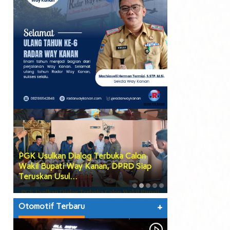
PGK Usulkan Dialog Terbuka Calon
DPRD Way Kana
Wakil Bupati Way Kanan, DPRD Siap
Tiga Agenda Be
Teruskan Usul…
hingga Prose…
Otomotif Terbaru
+