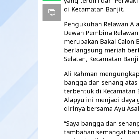
yang terdiri dari Perwa
di Kecamatan Banjit.
Pengukuhan Relawan Ala
Dewan Pembina Relawan 
merupakan Bakal Calon 
berlangsung meriah ber
Selatan, Kecamatan Banjit
Ali Rahman mengungkapk
bangga dan senang atas
terbentuk di Kecamatan 
Pemkab Way Kan
Alapyu ini menjadi day
Agenda Strategi
2027 Disahkan
dirinya bersama Ayu Asal
“Saya bangga dan senang s
tambahan semangat baru