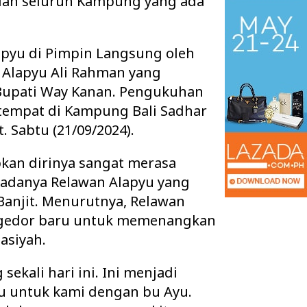
kilan seluruh Kampung yang ada
pyu di Pimpin Langsung oleh
Alapyu Ali Rahman yang
Bupati Way Kanan. Pengukuhan
tempat di Kampung Bali Sadhar
. Sabtu (21/09/2024).
an dirinya sangat merasa
 adanya Relawan Alapyu yang
Banjit. Menurutnya, Relawan
an Tuntaskan Tiga
Warga 2 Kecamatan Pertanyakan
a gedor baru untuk memenangkan
s Sekaligus, APBD
Keberadaan Kabel Wifi yang diduga
 d…
secara Illegal N…
asiyah.
ekali hari ini. Ini menjadi
 untuk kami dengan bu Ayu.