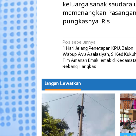
keluarga sanak saudara
memenangkan Pasangan A
pungkasnya. Rls
Navigasi
Pos sebelumnya
1 Hari Jelang Penetapan KPU, Balon
pos
Wabup Ayu Asalasiyah, S. Ked Kuku
Tim Amanah Emak-emak di Kecamat
Rebang Tangkas
Jangan Lewatkan