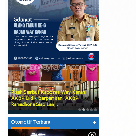
Pisah Sambut Kapolres Way Kanan,
PGK Usulkan Di
AKBP Didik Berpamitan, AKBP
Wakil Bupati W
Ramadhona Siap Lanj…
Teruskan Usul
Otomotif Terbaru
+