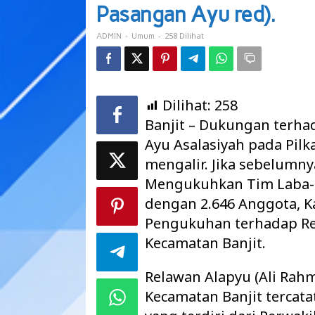
(
Pasangan Ayu red).
Ali
Rahman
-
-
258 Dilihat
ADMIN
Umum
Pasangan
Ayu
red).
Dilihat:
258
Banjit – Dukungan terh
Ayu Asalasiyah pada Pil
mengalir. Jika sebelumny
Mengukuhkan Tim Laba-
dengan 2.646 Anggota, K
Pengukuhan terhadap Re
Kecamatan Banjit.
Relawan Alapyu (Ali Rah
Kecamatan Banjit tercat