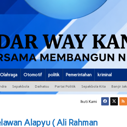
Olahraga
Otomotif
politik
Pemerintahan
kriminal
ndra
Sepakbola
Daihatsu
Partai Politik
Sepakbola Kita
Banjir Ja
Ikuti Kami
lawan Alapyu ( Ali Rahman