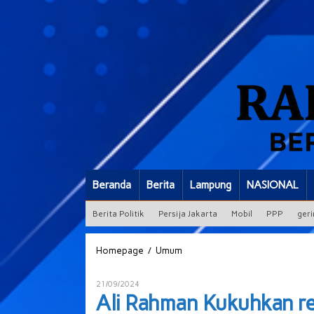
Beranda
Berita
Lampung
NASIONAL
Berita Politik
Persija Jakarta
Mobil
PPP
geri
Ali
/
Homepage
Umum
Rahman
Kukuhkan
Oleh
21/09/2024
relawan
ADMIN
Ali Rahman Kukuhkan re
Alapyu