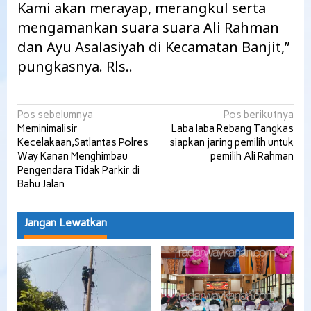
Kami akan merayap, merangkul serta
mengamankan suara suara Ali Rahman
dan Ayu Asalasiyah di Kecamatan Banjit,”
pungkasnya. Rls..
Navigasi
Pos sebelumnya
Pos berikutnya
Meminimalisir
Laba laba Rebang Tangkas
pos
Kecelakaan,Satlantas Polres
siapkan jaring pemilih untuk
Way Kanan Menghimbau
pemilih Ali Rahman
Pengendara Tidak Parkir di
Bahu Jalan
Jangan Lewatkan