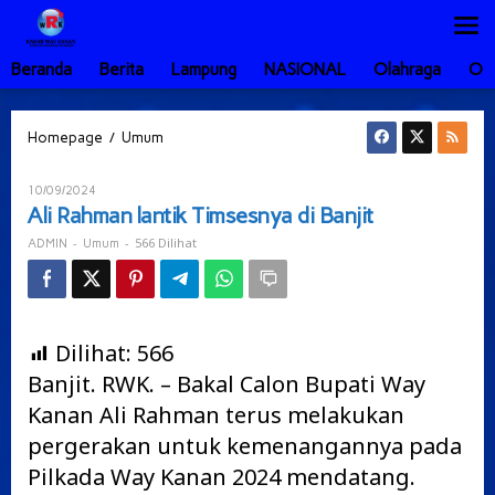
Lewati
ke
konten
Beranda
Berita
Lampung
NASIONAL
Olahraga
Ot
Ali
/
Homepage
Umum
Rahman
lantik
Oleh
10/09/2024
Timsesnya
ADMIN
Ali Rahman lantik Timsesnya di Banjit
di
Banjit
-
-
566 Dilihat
ADMIN
Umum
Dilihat:
566
Banjit. RWK. – Bakal Calon Bupati Way
Kanan Ali Rahman terus melakukan
pergerakan untuk kemenangannya pada
Pilkada Way Kanan 2024 mendatang.