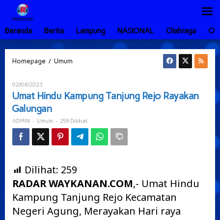
Lewati
ke
konten
Beranda
Berita
Lampung
NASIONAL
Olahraga
Ot
Umat
/
Homepage
Umum
Hindu
Kampung
Oleh
02/08/2023
Tanjung
ADMIN
Umat Hindu Kampung Tanjung Rejo Rayakan
Rejo
Galungan
Rayakan
Galungan
-
-
259 Dilihat
ADMIN
Umum
Dilihat:
259
RADAR WAYKANAN.COM
,- Umat Hindu
Kampung Tanjung Rejo Kecamatan
Negeri Agung, Merayakan Hari raya