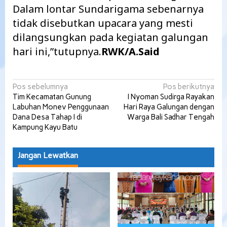
Dalam lontar Sundarigama sebenarnya
tidak disebutkan upacara yang mesti
dilangsungkan pada kegiatan galungan
hari ini,”tutupnya.
RWK/A.Said
Navigasi
Pos sebelumnya
Pos berikutnya
Tim Kecamatan Gunung
I Nyoman Sudirga Rayakan
pos
Labuhan Monev Penggunaan
Hari Raya Galungan dengan
Dana Desa Tahap I di
Warga Bali Sadhar Tengah
Kampung Kayu Batu
Jangan Lewatkan