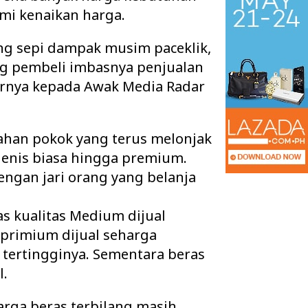
mi kenaikan harga.
ang sepi dampak musim paceklik,
ng pembeli imbasnya penjualan
arnya kepada Awak Media Radar
ahan pokok yang terus melonjak
 jenis biasa hingga premium.
engan jari orang yang belanja
a 2 Kecamatan Pertanyakan
Pisah Sambut Kapolres W
as kualitas Medium dijual
adaan Kabel Wifi yang diduga
AKBP Didik Berpamitan,
 primium dijual seharga
a Illegal N…
Ramadhona Siap Lanj…
 tertingginya. Sementara beras
l.
arga beras terbilang masih