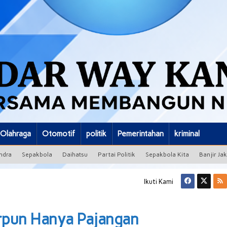
Olahraga
Otomotif
politik
Pemerintahan
kriminal
ndra
Sepakbola
Daihatsu
Partai Politik
Sepakbola Kita
Banjir Ja
Ikuti Kami
rpun Hanya Pajangan