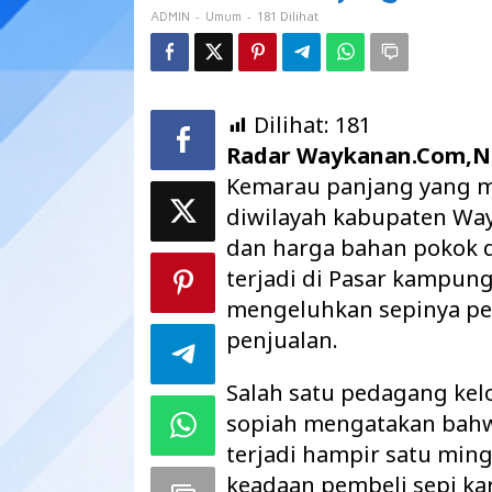
-
-
181 Dilihat
ADMIN
Umum
Dilihat:
181
Radar Waykanan.Com,Ne
Kemarau panjang yang 
diwilayah kabupaten Wa
dan harga bahan pokok di
terjadi di Pasar kampun
mengeluhkan sepinya pe
penjualan.
Salah satu pedagang kelo
sopiah mengatakan bahw
terjadi hampir satu min
keadaan pembeli sepi k