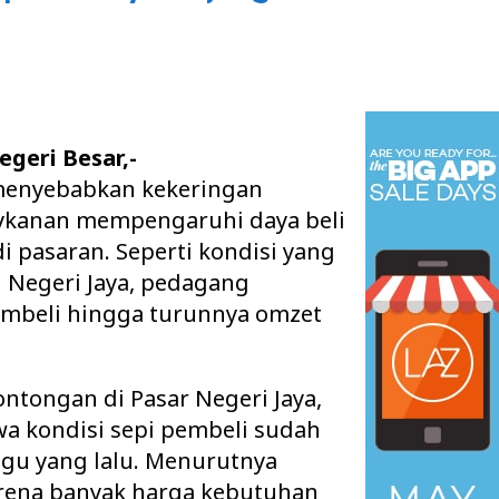
geri Besar,-
menyebabkan kekeringan
ykanan mempengaruhi daya beli
 pasaran. Seperti kondisi yang
g Negeri Jaya, pedagang
mbeli hingga turunnya omzet
ntongan di Pasar Negeri Jaya,
a kondisi sepi pembeli sudah
ggu yang lalu. Menurutnya
arena banyak harga kebutuhan