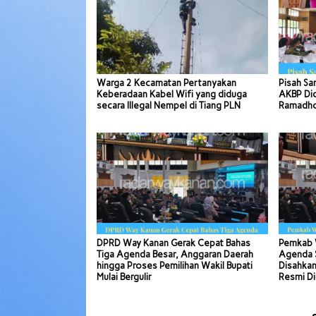
Warga 2 Kecamatan Pertanyakan
Pisah Sa
Keberadaan Kabel Wifi yang diduga
AKBP Di
secara Illegal Nempel di Tiang PLN
Ramadhon
DPRD Way Kanan Gerak Cepat Bahas
Pemkab 
Tiga Agenda Besar, Anggaran Daerah
Agenda S
hingga Proses Pemilihan Wakil Bupati
Disahkan
Mulai Bergulir
Resmi Di