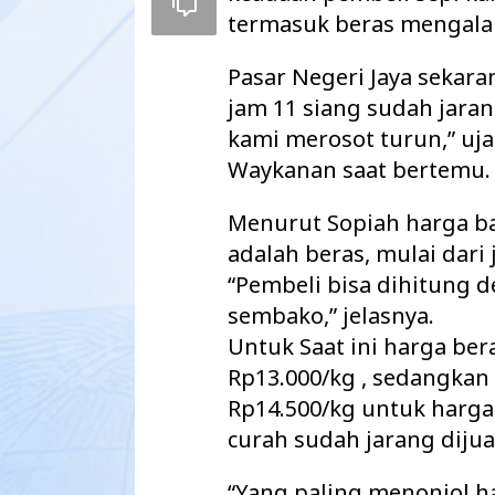
termasuk beras mengala
Pasar Negeri Jaya sekar
jam 11 siang sudah jara
kami merosot turun,” uj
Waykanan saat bertemu.
Menurut Sopiah harga b
adalah beras, mulai dari
“Pembeli bisa dihitung d
sembako,” jelasnya.
Pemkab Way Kanan Tuntaskan Tiga
Warg
Untuk Saat ini harga ber
Agenda Strategis Sekaligus, APBD
Keber
Rp13.000/kg , sedangkan
2027 Disahkan d…
secar
Rp14.500/kg untuk harga
curah sudah jarang dijua
“Yang paling menonjol h