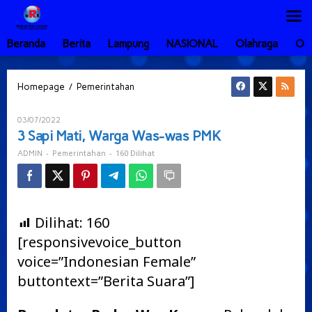
Lewati
ke
konten
Beranda
Berita
Lampung
NASIONAL
Olahraga
Ot
3
/
Homepage
Pemerintahan
Sapi
Mati,
Oleh
03/07/2022
Warga
ADMIN
3 Sapi Mati, Warga Was-was PMK
Was-
was
-
-
160 Dilihat
ADMIN
Pemerintahan
PMK
Dilihat:
160
[responsivevoice_button
voice=”Indonesian Female”
buttontext=”Berita Suara”]