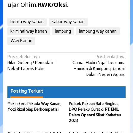
ujar Ohim.
RWK/Oksi.
berita way kanan
kabar way kanan
kriminal way kanan
lampung
lampung way kanan
Way Kanan
Navigasi
Pos sebelumnya
Pos berikutnya
Bikin Geleng ! Pemuda ini
Camat Hadiri Ngaji bersama
pos
Nekat Tabrak Polisi
Hamida di Kampung Bandar
Dalam Negeri Agung
Posting Terkait
Makin Seru Pilkada Way Kanan,
Polsek Pakuan Ratu Ringkus
Yozi Rizal Siap Berkompetisi
DPO Pelaku Curat di PT. BNIL
Dalam Operasi Sikat Krakatau
2024