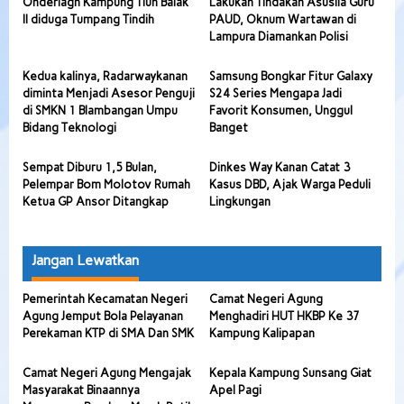
Onderlagh Kampung Tiuh Balak
Lakukan Tindakan Asusila Guru
II diduga Tumpang Tindih
PAUD, Oknum Wartawan di
Lampura Diamankan Polisi
Kedua kalinya, Radarwaykanan
Samsung Bongkar Fitur Galaxy
diminta Menjadi Asesor Penguji
S24 Series Mengapa Jadi
di SMKN 1 Blambangan Umpu
Favorit Konsumen, Unggul
Bidang Teknologi
Banget
Sempat Diburu 1,5 Bulan,
Dinkes Way Kanan Catat 3
Pelempar Bom Molotov Rumah
Kasus DBD, Ajak Warga Peduli
Ketua GP Ansor Ditangkap
Lingkungan
Jangan Lewatkan
Pemerintah Kecamatan Negeri
Camat Negeri Agung
Agung Jemput Bola Pelayanan
Menghadiri HUT HKBP Ke 37
Perekaman KTP di SMA Dan SMK
Kampung Kalipapan
Camat Negeri Agung Mengajak
Kepala Kampung Sunsang Giat
Masyarakat Binaannya
Apel Pagi